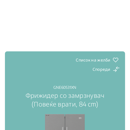
Список на желби
Спореди
GNE60531XN
Фрижидер со замрзнувач
(Повеќе врати, 84 cm)