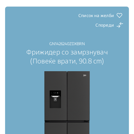
Инвертер компресор ProSmart™: висока
ефикасност, висока издржливост, низок шум
Led Illumination®: јасен поглед на внатрешноста
Список на желби
Спореди
GN1426240ZDXBRN
Фрижидер со замрзнувач
(Повеќе врати, 90.8 cm)