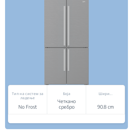
Тип на систем за
Боја
Шири...
ладење
Четкано
No Frost
сребро
90.8 cm
Каде да купам
AeroFlow™: напредна технологија за свежина