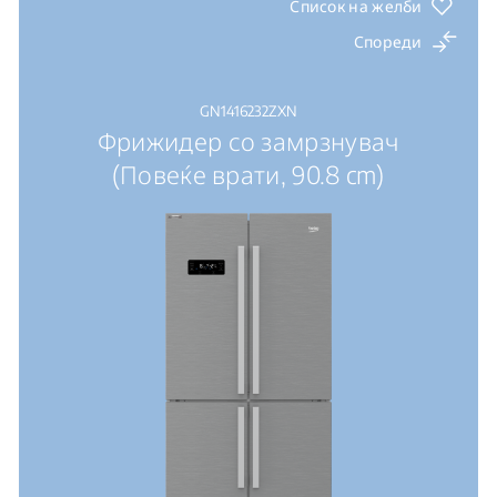
Инвертер компресор ProSmart™: висока
Список на желби
ефикасност, висока издржливост, низок шум
Спореди
GN1416232ZXN
Фрижидер со замрзнувач
(Повеќе врати, 90.8 cm)