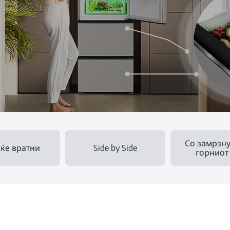
Со замрзну
ќе вратни
Side by Side
горниот