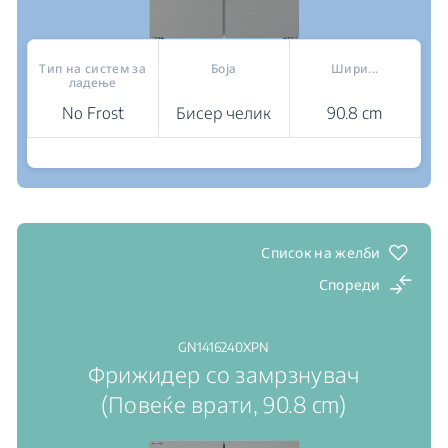
Тип на систем за
Боја
Шири...
ладење
No Frost
Бисер челик
90.8 cm
Каде да купам
AeroFlow™: напредна технологија за свежина
Инвертер компресор ProSmart™: висока
ефикасност, висока издржливост, низок шум
Led Illumination®: јасен поглед на внатрешноста
Список на желби
Спореди
GN1416240XPN
Фрижидер со замрзнувач
(Повеќе врати, 90.8 cm)