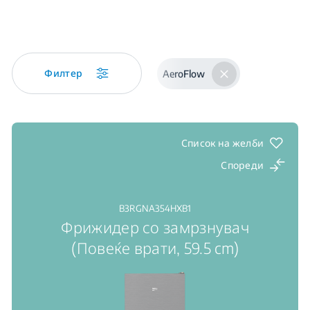
Филтер
AeroFlow
Список на желби
Спореди
B3RGNA354HXB1
Фрижидер со замрзнувач
(Повеќе врати, 59.5 cm)