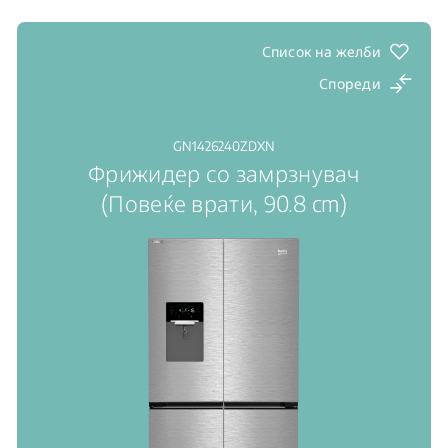
Инвертер компресор ProSmart™: висока
ефикасност, висока издржливост, низок шум
Led Illumination®: јасен поглед на внатрешноста
Список на желби
Спореди
GN1426240ZDXN
Фрижидер со замрзнувач
(Повеќе врати, 90.8 cm)