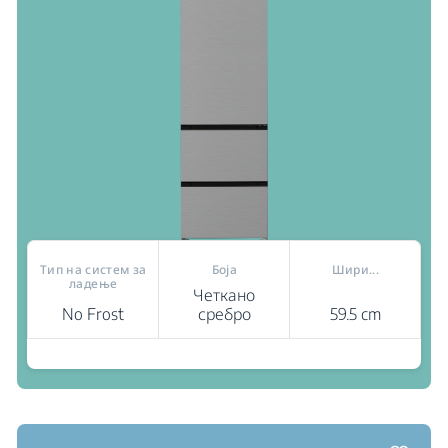
Тип на систем за
Боја
Шири...
ладење
Четкано
No Frost
сребро
59.5 cm
Каде да купам
2 фиоки
G60 серија
HarvestFresh™: Инспириран од природата,