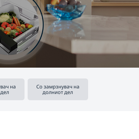
вач на
Со замрзнувач на
 дел
долниот дел