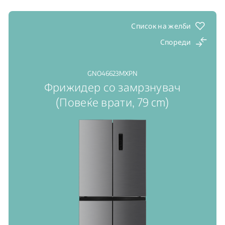
напојуван од светлина
AeroFlow™: напредна технологија за свежина
Инвертер компресор ProSmart™: висока
Список на желби
ефикасност, висока издржливост, низок шум
Спореди
GNO46623MXPN
Фрижидер со замрзнувач
(Повеќе врати, 79 cm)