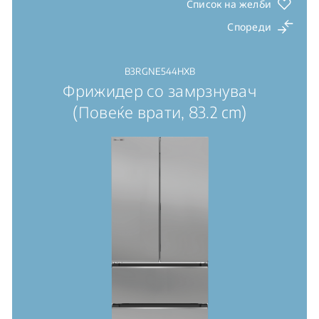
напојуван од светлина
Список на желби
Спореди
B3RGNE544HXB
Фрижидер со замрзнувач
(Повеќе врати, 83.2 cm)