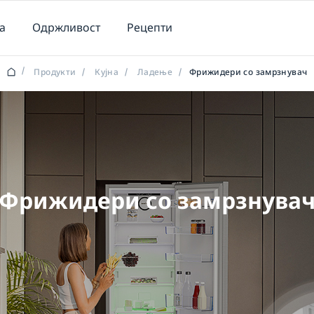
а
Одржливост
Рецепти
/
Продукти
/
Кујна
/
Ладење
/
Фрижидери со замрзнувач
Фрижидери со замрзнува