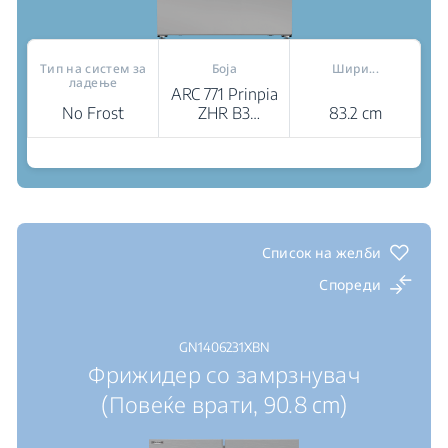
Тип на систем за
Боја
Шири...
ладење
ARC 771 Prinpia
No Frost
ZHR B3
83.2 cm
(brushed inox)
Каде да купам
HarvestFresh™: Инспириран од природата,
напојуван од светлина
AeroFlow™: напредна технологија за свежина
Инвертер компресор ProSmart™: висока
Список на желби
ефикасност, висока издржливост, низок шум
Спореди
GN1406231XBN
Фрижидер со замрзнувач
(Повеќе врати, 90.8 cm)