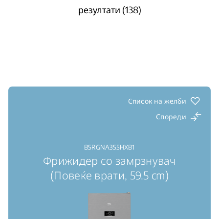
резултати (138)
Список на желби
Спореди
B5RGNA355HXB1
Фрижидер со замрзнувач
(Повеќе врати, 59.5 cm)