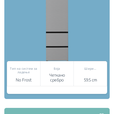
Тип на систем за
Боја
Шири...
ладење
Четкано
No Frost
сребро
59.5 cm
Каде да купам
2 фиоки
G60 серија
HarvestFresh™: Инспириран од природата,