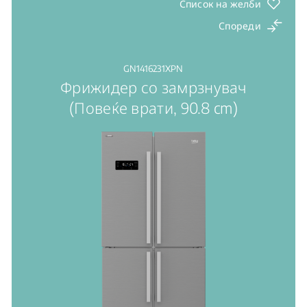
напојуван од светлина
Список на желби
Спореди
GN1416231XPN
Фрижидер со замрзнувач
(Повеќе врати, 90.8 cm)