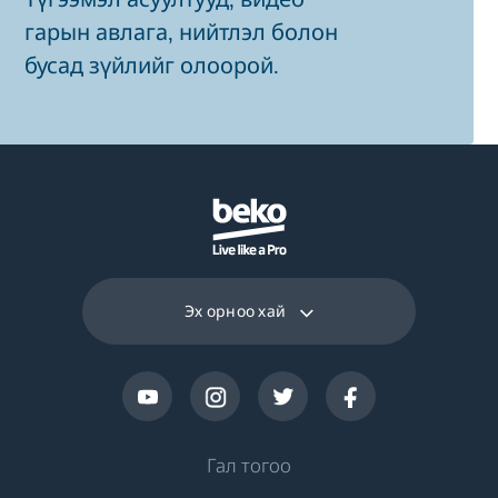
гарын авлага, нийтлэл болон
бусад зүйлийг олоорой.
Эх орноо хай
Гал тогоо