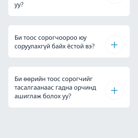
уу?
Би тоос сорогчоороо юу
соруулахгүй байх ёстой вэ?
Би өөрийн тоос сорогчийг
тасалгаанаас гадна орчинд
ашиглаж болох уу?