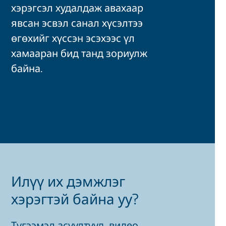
хэрэгсэл худалдаж авахаар
явсан эсвэл санал хүсэлтээ
өгөхийг хүссэн эсэхээс үл
хамааран бид танд зориулж
байна.
Илүү их дэмжлэг
хэрэгтэй байна уу?
Түгээмэл асуултууд, видео