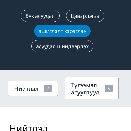
Бүх асуудал
Цэвэрлэгээ
ашиглалт хэрэглээ
асуудал шийдвэрлэх
Түгээмэл
Нийтлэл
2
5
асуултууд
Нийтлэл