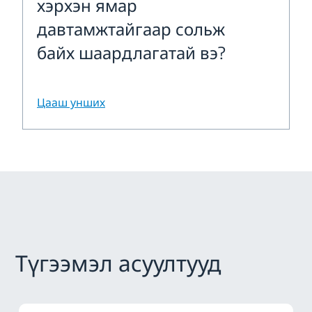
хэрхэн ямар
давтамжтайгаар сольж
байх шаардлагатай вэ?
Цааш унших
Түгээмэл асуултууд