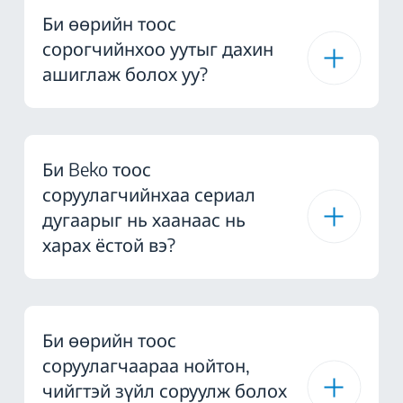
Би өөрийн тоос
сорогчийнхоо уутыг дахин
ашиглаж болох уу?
Би Beko тоос
соруулагчийнхаа сериал
дугаарыг нь хаанаас нь
харах ёстой вэ?
Би өөрийн тоос
соруулагчаараа нойтон,
чийгтэй зүйл соруулж болох