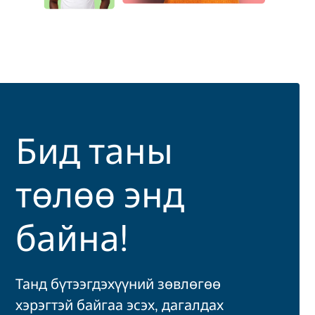
Бид таны
төлөө энд
байна!
Танд бүтээгдэхүүний зөвлөгөө
хэрэгтэй байгаа эсэх, дагалдах