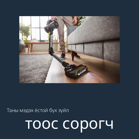
Main content starts here
Таны мэдэх ёстой бүх зүйл
тоос сорогч