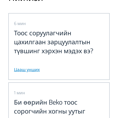
6 мин
Тоос соруулагчийн
цахилгаан зарцуулалтын
түвшинг хэрхэн мэдэх вэ?
Цааш унших
1 мин
Би өөрийн Beko тоос
сорогчийн хогны уутыг