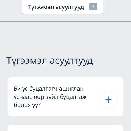
Түгээмэл асуултууд
3
Түгээмэл асуултууд
Би ус буцалгагч ашиглан
уснаас өөр зүйл буцалгаж
болох уу?