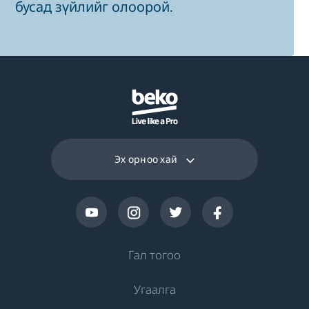
бусад зүйлийг олоорой.
Эх орноо хай
Гал тогоо
Угаалга
Хөргөлт