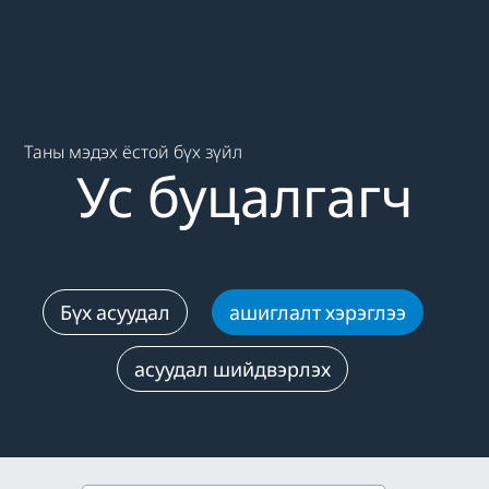
Main content starts here
Таны мэдэх ёстой бүх зүйл
Ус буцалгагч
Бүх асуудал
ашиглалт хэрэглээ
асуудал шийдвэрлэх