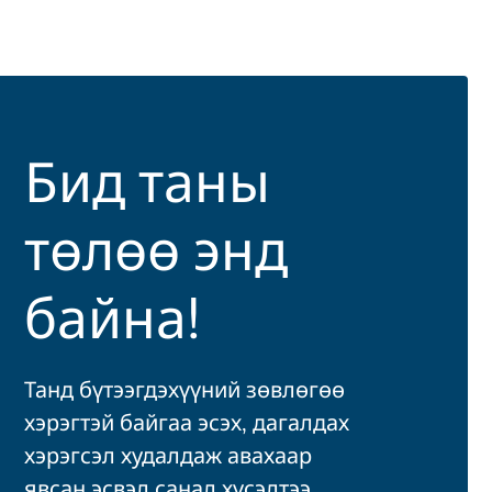
Бид таны
төлөө энд
байна!
Танд бүтээгдэхүүний зөвлөгөө
хэрэгтэй байгаа эсэх, дагалдах
хэрэгсэл худалдаж авахаар
явсан эсвэл санал хүсэлтээ