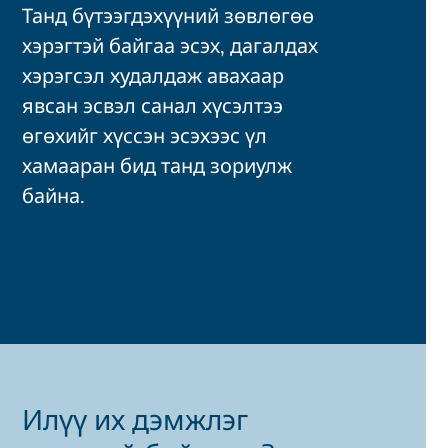
Танд бүтээгдэхүүний зөвлөгөө
хэрэгтэй байгаа эсэх, дагалдах
хэрэгсэл худалдаж авахаар
явсан эсвэл санал хүсэлтээ
өгөхийг хүссэн эсэхээс үл
хамааран бид танд зориулж
байна.
Илүү их дэмжлэг