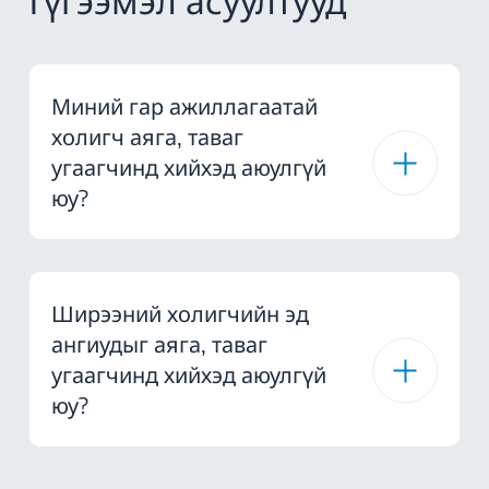
Түгээмэл асуултууд
Миний гар ажиллагаатай
холигч аяга, таваг
угаагчинд хийхэд аюулгүй
юу?
Ширээний холигчийн эд
ангиудыг аяга, таваг
угаагчинд хийхэд аюулгүй
юу?