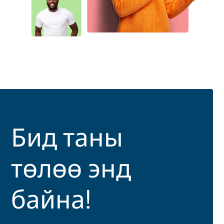
Бид таны
төлөө энд
байна!