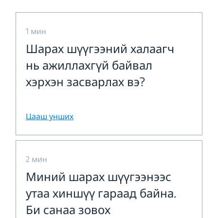
1 мин
Шарах шүүгээний халаагч
нь ажиллахгүй байвал
хэрхэн засварлах вэ?
Цааш унших
2 мин
Миний шарах шүүгээнээс
утаа хиншүү гараад байна.
Би санаа зовох