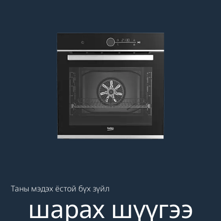
Main content starts here
Таны мэдэх ёстой бүх зүйл
шарах шүүгээ