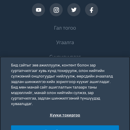
Гал тогоо
Угаалга
Хөргөлт
Суурилуулдаг
Хөргөгч
Угаалгын машин
Бид сайтыг зөв ажиллуулж, контент болон зар
Beko-ийн тухай
Хөлдөөгч
сурталчилгааг хувь хүнд тохируулж, олон нийтийн
Угаалгын машин
Хөргөлт
сүлжээний онцлогуудыг нийлүүлж, өөрсдийн ачаалалд
Хөргөгч хөлдөөгч
задлан шинжилгээ хийх зорилгоор күүкиг ашигладаг.
Дэмжлэг
Тавилганд суурилуулдаг угаалгын машин
Бид мөн манай сайт ашиглалтын талаарх таны
Тавилганд суурилуулдаг хөргөгч
Тавилганд суурилуулдаг хөргөгч
мэдээллийг, манай олон нийтийн сүлжээ, зар
Угаалгын машин, хатаагчтай
Бидний тухай
сурталчилгаа, задлан шинжилгээний түншүүдэд
Блог
Тавилганд суурилуулдаг хөлдөөгч
Тавилганд суурилуулдаг хөлдөөгч
хуваалцдаг.
Beko Corporate
Тавилганд суурилуулдаг хосолмол хөргөгч хөлдөөгч
Угаалгын машин, хатаагчтай
Тавилганд суурилуулдаг хосолмол хөргөгч хөлдөөгч
Күүки тохиргоо
Ивээн тэтгэгчид
Privacy Policy
Cookie Policy
Homewhiz
Хоол хийх зориулалттай
Хувцас хатаагч
Хоол хийх зориулалттай
© 2026 Beko