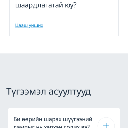
шаардлагатай юу?
Цааш унших
Түгээмэл асуултууд
Би өөрийн шарах шүүгээний
лампыг нь хэрхэн солих вэ?