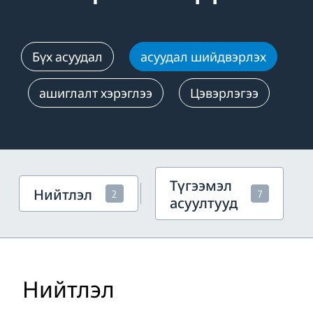
Бүх асуудал
асуудал шийдвэрлэх
ашиглалт хэрэглээ
Цэвэрлэгээ
Түгээмэл
Нийтлэл
2
7
асуултууд
Нийтлэл