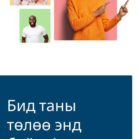
Бид таны
төлөө энд