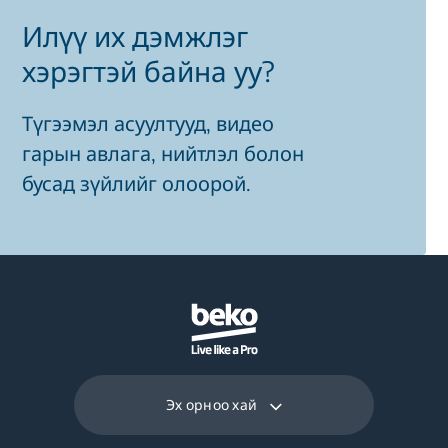
Илүү их дэмжлэг
хэрэгтэй байна уу?
Түгээмэл асуултууд, видео
гарын авлага, нийтлэл болон
бусад зүйлийг олоорой.
Эх орноо хай