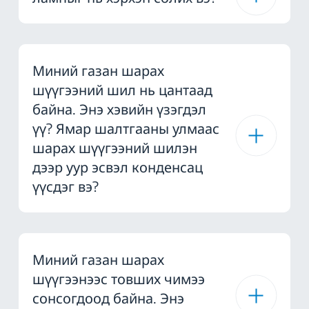
Миний газан шарах
шүүгээний шил нь цантаад
байна. Энэ хэвийн үзэгдэл
үү? Ямар шалтгааны улмаас
шарах шүүгээний шилэн
дээр уур эсвэл конденсац
үүсдэг вэ?
Миний газан шарах
шүүгээнээс товших чимээ
сонсогдоод байна. Энэ