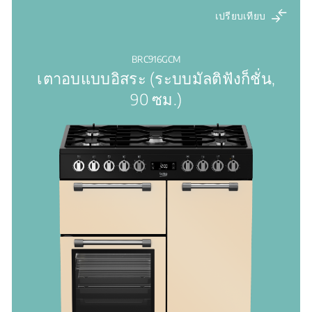
เปรียบเทียบ
BRC916GCM
เตาอบแบบอิสระ (ระบบมัลติฟังก็ชั่น,
90 ซม.)