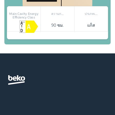
Main Cavity Energy
ความก...
ปรเภทเ...
Efficiency Class
90 ซม.
แก็ส
สถานที่จัดจำหน่าย
แสงไฟภายใน: เพิ่มการมองเห็นอาหารที่ปรุงอยู่
ผนังลดของเสีย: ผนังดูดซับคราบมัน
ไฟฮาโลเจน: เพิ่มการมองเห็นอาหารที่ปรุงอยู่ภายใน