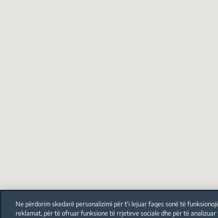
Ne përdorim skedarë personalizimi për t'i lejuar faqes sonë të funksionoj
reklamat, për të ofruar funksione të rrjeteve sociale dhe për të analizuar