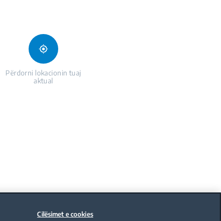
Përdorni lokacionin tuaj
aktual
Cilësimet e cookies