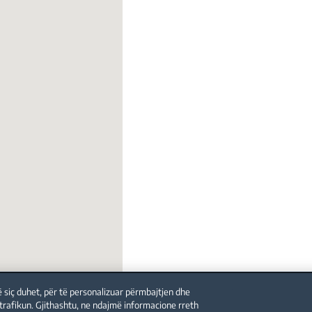
ë siç duhet, për të personalizuar përmbajtjen dhe
 trafikun. Gjithashtu, ne ndajmë informacione rreth