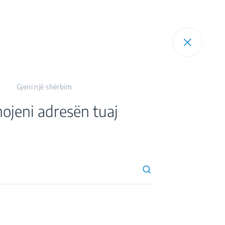
tries and 45 production facilities in 13 countries
Gjeni një shërbim
 Thailand and China).
ojeni adresën tuaj
sign Centers & Offices across the globe
ications to date.