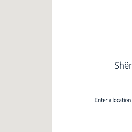
oughout the world with its global operations through its subsidiaries in 57 coun
taly, Romania, Slovakia, Poland, South Africa, Russia, Pakistan, India, Bangladesh,
Shën
mpany in Europe with its market share (based on volumes). Beko’s 31 R&D and De
 2,300 researchers and hold more than 3,500 international registered patent appl