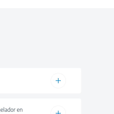
gelador en
ue funcione