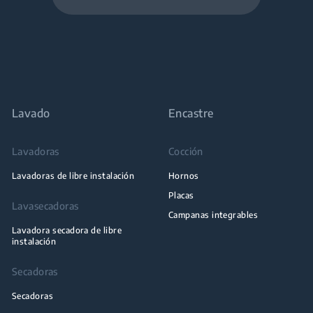
omida una vez que se alcance la temperatura deseada.
Lavado
Encastre
Lavadoras
Cocción
Lavadoras de libre instalación
Hornos
Placas
Lavasecadoras
Campanas integrables
Lavadora secadora de libre
instalación
Secadoras
Secadoras