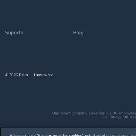
Soporte
Blog
© 2026 Beko
Homewhiz
Our parent company, Beko has 55,000 employees thr
(i.e. Türkiye, UK, I
Beko became the largest white goods co
are home to over
Al hacer clic en “Aceptar todas las cookies”, usted acepta que las cookies