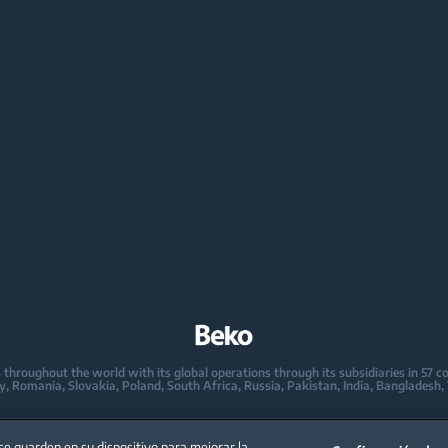
oughout the world with its global operations through its subsidiaries in 57 coun
taly, Romania, Slovakia, Poland, South Africa, Russia, Pakistan, India, Bangladesh,
mpany in Europe with its market share (based on volumes). Beko’s 31 R&D and De
 2,300 researchers and hold more than 3,500 international registered patent appl
 se guarden en su dispositivo para mejorar la