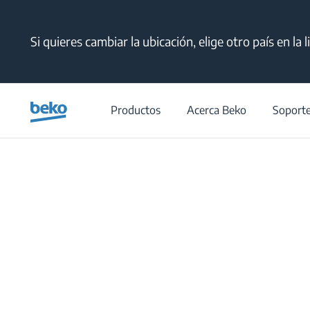
Main content starts here
Si quieres cambiar la ubicación, elige otro país en la 
Productos
Acerca Beko
Soport