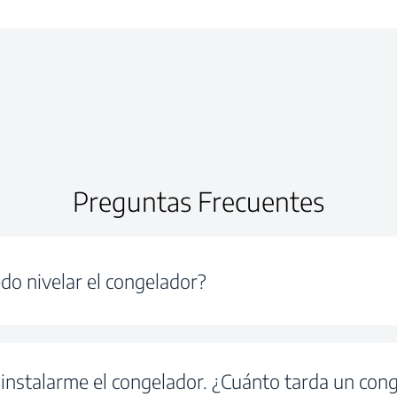
Preguntas Frecuentes
o nivelar el congelador?
instalarme el congelador. ¿Cuánto tarda un con
 debe estar nivelado y equilibrado sobre las patas para q