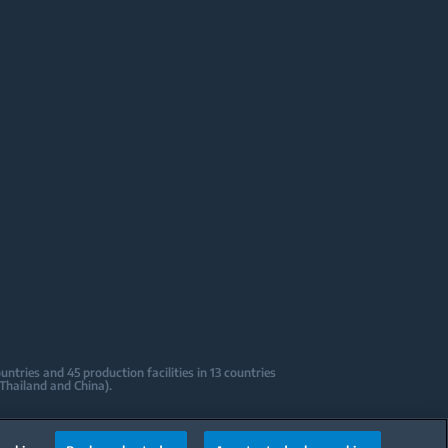
tries and 45 production facilities in 13 countries
 Thailand and China).
sign Centers & Offices across the globe
ications to date.