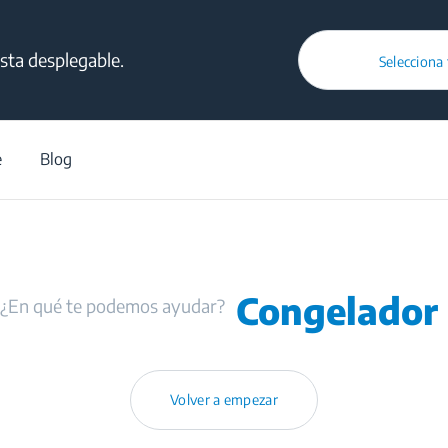
lista desplegable.
Selecciona
/
Soporte
/
Resultado del centro de ayuda
e
Blog
Congelador
¿En qué te podemos ayudar?
Volver a empezar