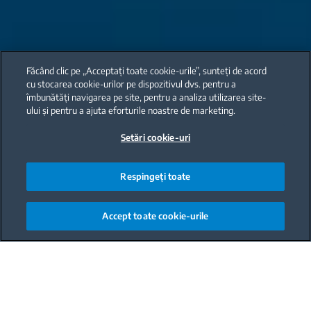
Făcând clic pe „Acceptați toate cookie-urile”, sunteți de acord
cu stocarea cookie-urilor pe dispozitivul dvs. pentru a
îmbunătăți navigarea pe site, pentru a analiza utilizarea site-
ului și pentru a ajuta eforturile noastre de marketing.
Setări cookie-uri
Respingeți toate
Accept toate cookie-urile
Electrocasnice
Main content starts here
potrivite stilului