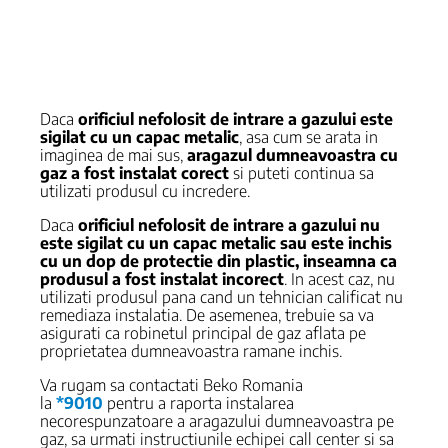
Daca
orificiul nefolosit de intrare a gazului este
sigilat cu un capac metalic
, asa cum se arata in
imaginea de mai sus,
aragazul dumneavoastra cu
gaz a fost instalat corect
si puteti continua sa
utilizati produsul cu incredere.
Daca
orificiul nefolosit de intrare a gazului nu
este sigilat cu un capac metalic sau este inchis
cu un dop de protectie din plastic, inseamna ca
produsul a fost instalat incorect
. In acest caz, nu
utilizati produsul pana cand un tehnician calificat nu
remediaza instalatia. De asemenea, trebuie sa va
asigurati ca robinetul principal de gaz aflata pe
proprietatea dumneavoastra ramane inchis.
Va rugam sa contactati Beko Romania
la
*9010
pentru a raporta instalarea
necorespunzatoare a aragazului dumneavoastra pe
gaz, sa urmati instructiunile echipei call center si sa