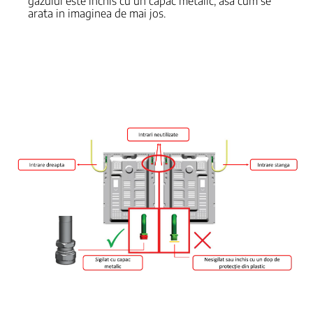
gazului este inchis cu un capac metalic, asa cum se
arata in imaginea de mai jos.