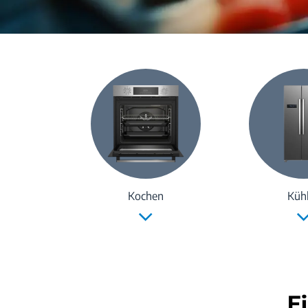
Kochen
Küh
E