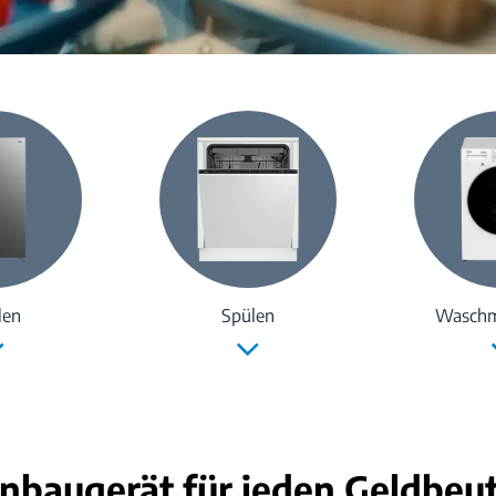
len
Spülen
Waschm
inbaugerät für jeden Geldbeut