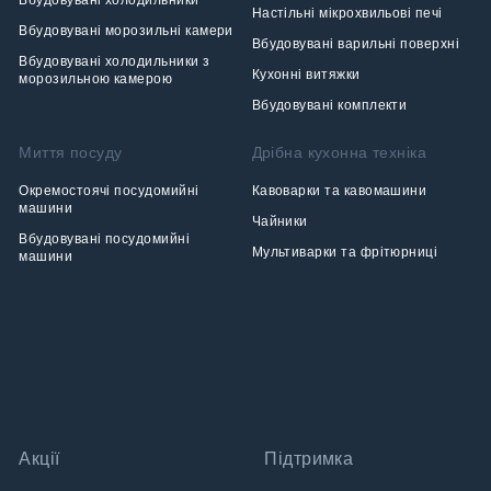
Настільні мікрохвильові печі
Вбудовувані морозильні камери
Вбудовувані варильні поверхні
Вбудовувані холодильники з
Кухонні витяжки
морозильною камерою
Вбудовувані комплекти
Миття посуду
Дрібна кухонна техніка
Окремостоячі посудомийні
Кавоварки та кавомашини
машини
Чайники
Вбудовувані посудомийні
Мультиварки та фрітюрниці
машини
Акції
Підтримка