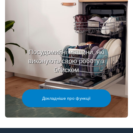
Посудомийні машини, які
виконують свою роботу з
блиском
Докладніше про функції