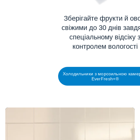
Зберігайте фрукти й ово
свіжими до 30 днів завд
спеціальному відсіку 
контролем вологості
Холодильники з морозильною каме
EverFresh+®