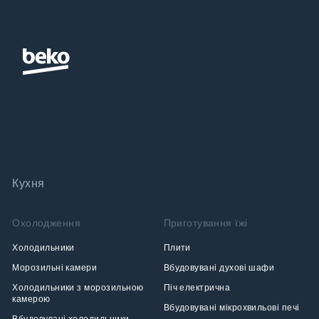
Кухня
Охолодження
Приготування їжі
Холодильники
Плити
Морозильні камери
Вбудовувані духові шафи
Холодильники з морозильною
Піч електрична
камерою
Вбудовувані мікрохвильові печі
Вбудовувані холодильники