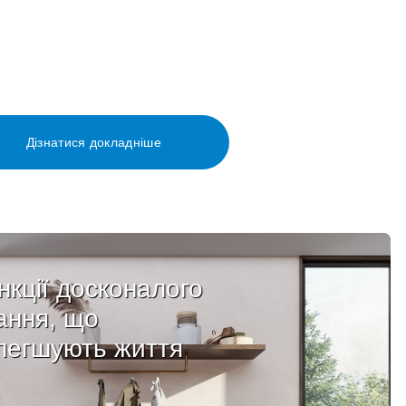
Дізнатися докладніше
нкції досконалого
ання, що
легшують життя