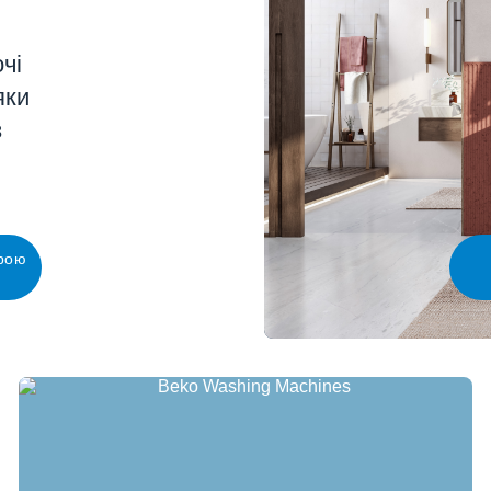
чі
яки
з
рою