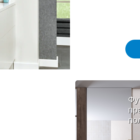
Фу
пр
по