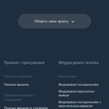
Оберіть свою країну
Прання і прасування
Вбудовувана техніка
Пральні машини
Аксесуари
Пральні машини
Вбудовувані холодильники
Вбудовувані морозильні
Пральні машини з
камери
сушаркою
Вбудовувані холодильники з
морозильною камерою
Пральні машини із сушаркою