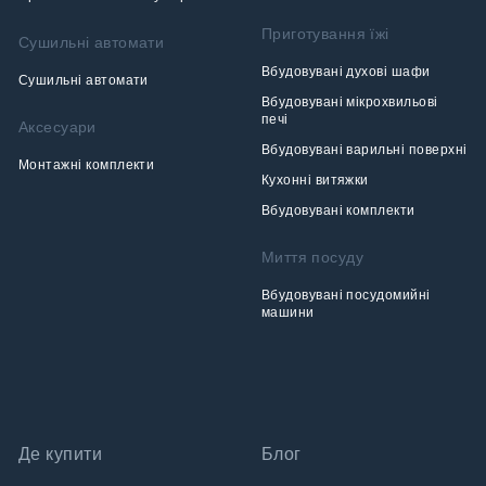
Приготування їжі
Сушильні автомати
Вбудовувані духові шафи
Сушильні автомати
Вбудовувані мікрохвильові
печі
Аксесуари
Вбудовувані варильні поверхні
Монтажні комплекти
Кухонні витяжки
Вбудовувані комплекти
Миття посуду
Вбудовувані посудомийні
машини
Де купити
Блог