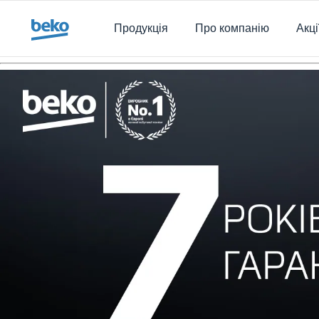
Main content starts here
Продукція
Про компанію
Акці