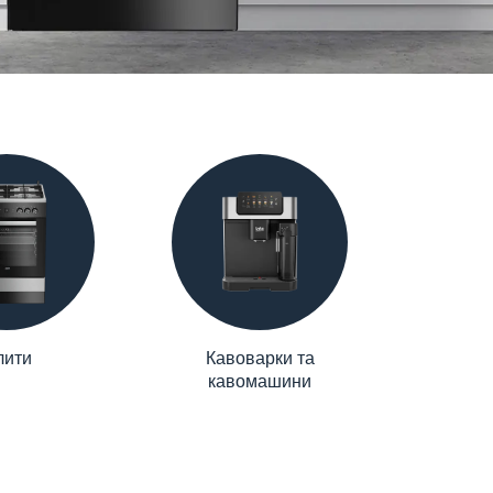
лити
Кавоварки та
кавомашини