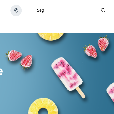
Søg
e