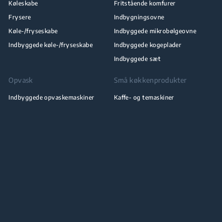
Køleskabe
Fritstående komfurer
Frysere
Indbygningsovne
Køle-/fryseskabe
Indbyggede mikrobølgeovne
Indbyggede køle-/fryseskabe
Indbyggede kogeplader
Indbyggede sæt
Opvask
Små køkkenprodukter
Indbyggede opvaskemaskiner
Kaffe- og temaskiner