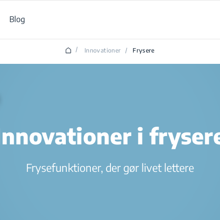
Blog
/
Innovationer
/
Frysere
Innovationer i fryser
Frysefunktioner, der gør livet lettere