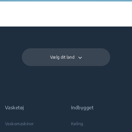
Vælg dit land
Vasketøj
Indbygget
Vaskemaskiner
Køling