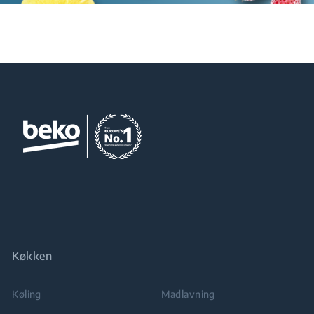
Køkken
Køling
Madlavning