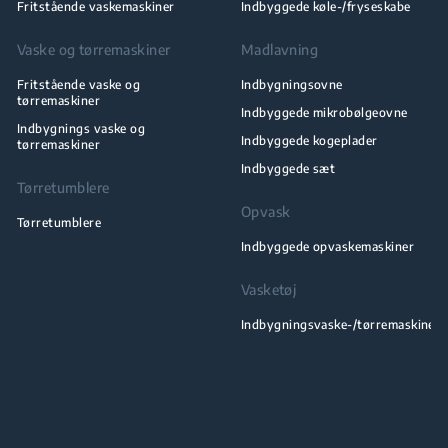
Fritstående vaskemaskiner
Indbyggede køle-/fryseskabe
Vaske og tørremaskiner
Madlavning
Fritstående vaske og
Indbygningsovne
tørremaskiner
Indbyggede mikrobølgeovne
Indbygnings vaske og
Indbyggede kogeplader
tørremaskiner
Indbyggede sæt
Tørretumblere
Opvask
Tørretumblere
Indbyggede opvaskemaskiner
Vasketøj
Indbygningsvaske-/tørremaskiner