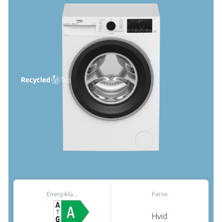
Energikla...
Farve
Hvid