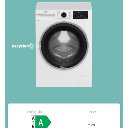
Energikla...
Farve
Hvid