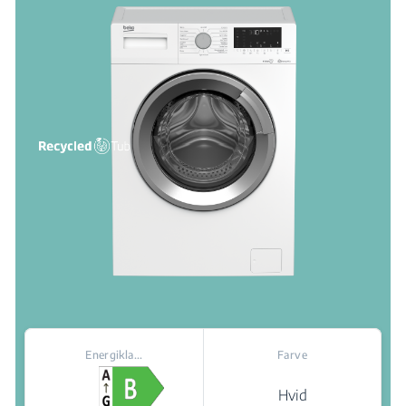
Energikla...
Farve
Hvid