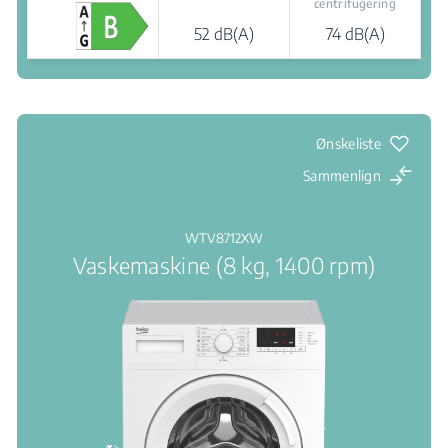
centrifugering
52 dB(A)
74 dB(A)
Salgssteder
Ønskeliste
Sammenlign
WTV8712XW
Vaskemaskine (8 kg, 1400 rpm)