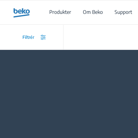
Main content starts here
Produkter
Om Beko
Support
/
Prod
Filtrér