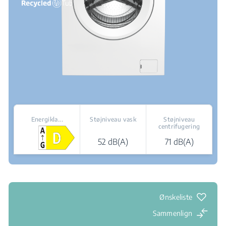
Energikla...
Støjniveau vask
Støjniveau
centrifugering
52 dB(A)
71 dB(A)
Salgssteder
Ønskeliste
Sammenlign