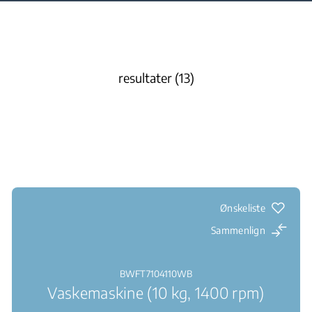
resultater (13)
Ønskeliste
Sammenlign
BWFT7104110WB
Vaskemaskine (10 kg, 1400 rpm)