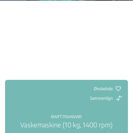
Ønskeliste
Sammenlign
BWFT710416WB1
Vaskemaskine (10 kg, 1400 rpm)