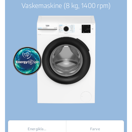
Vaskemaskine (8 kg, 1400 rpm)
Energikla...
Farve