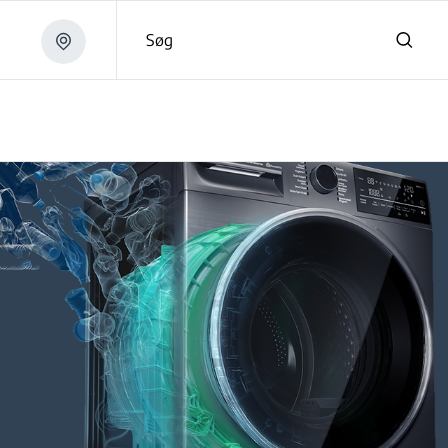
Søg
ntbetjening