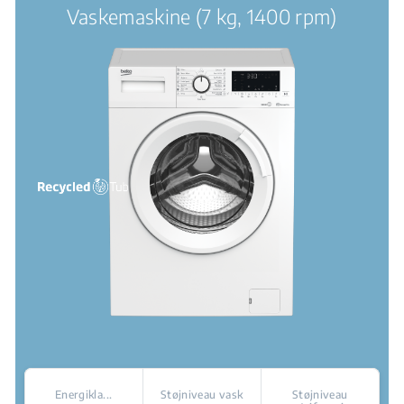
Vaskemaskine (7 kg, 1400 rpm)
Energikla...
Støjniveau vask
Støjniveau