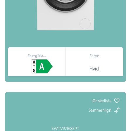
Energikla...
Farve
Hvid
Salgssteder
Ønskeliste
Sammenlign
EWTV9716XSPT