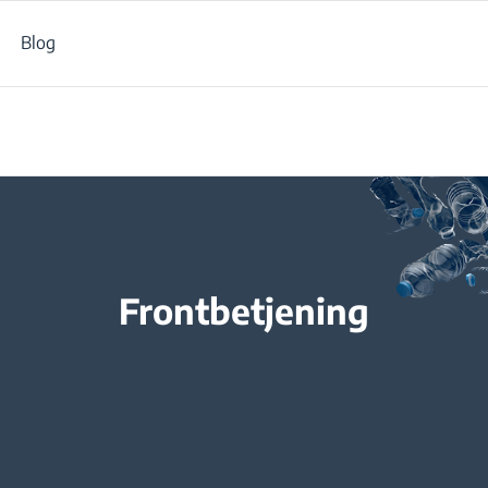
Blog
ukter
/
Vasketøj
/
Vaskemaskiner
/
Fritstående vaskemaskiner
/
Fro
Frontbetjening