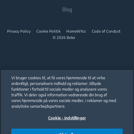
Indbygnings vaske og tørremaskiner
About Beko
Blog
Indbygningsovne
Fritstående komfurer
Tørretumblere
Beko Professional
Indbyggede mikrobølgeovne
Indbygningsovne
Indbyggede kogeplader
Tørretumblere
Privacy Policy
Cookie Politik
HomeWhiz
Code of Conduct
Indbyggede mikrobølgeovne
© 2026 Beko
Indbyggede sæt
Indbyggede kogeplader
Opvask
Indbyggede sæt
Indbyggede opvaskemaskiner
Opvask
Vi bruger cookies til, at få vores hjemmeside til at virke
Vasketøj
ordentligt, personalisere indhold og reklamer, tilbyde
Indbyggede opvaskemaskiner
funktioner i forhold til sociale medier og analysere vores
Our parent company, Beko has 55,000 employees throughout the world
with its global operations through its subsidiaries in 57 countries and 45
traffik. Vi deler også information vedrørende din brug af
Indbygningsvaske-/tørremaskiner
Små køkkenprodukter
production facilities in 13 countries
vores hjemmeside på vores sociale medier, i reklamer og med
(i.e. Türkiye, UK, Italy, Romania, Slovakia, Poland, South Africa, Russia,
Pakistan, India, Bangladesh, Thailand and China).
analytiske samarbejdspartnere.
Kaffe- og temaskiner
Cookie - indstillinger
Beko became the largest white goods company in Europe with its
market share (based on volumes). Beko’s 31 R&D and Design Centers &
Offices across the globe
are home to over 2,300 researchers and hold more than 3,500
international registered patent applications to date.