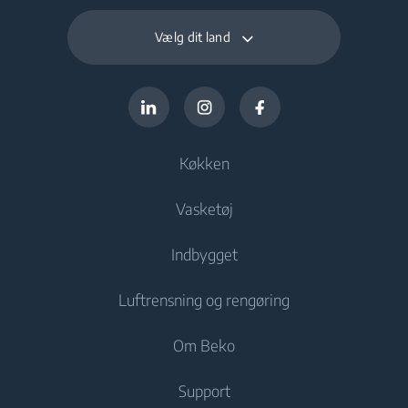
Vælg dit land
Køkken
Vasketøj
Køling
Indbygget
Køleskabe
Vaskemaskiner
Luftrensning og rengøring
Frysere
Fritstående vaskemaskiner
Køling
Køle-/fryseskabe
Om Beko
Vaske og tørremaskiner
Indbyggede køle-/fryseskabe
Støvsugere
Indbyggede køle-/fryseskabe
Support
Fritstående vaske og tørremaskiner
Madlavning
Robotstøvsugere
Madlavning