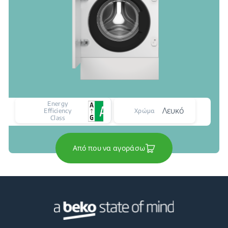
Energy
Λευκό
Efficiency
Χρώμα
Class
Από που να αγοράσω