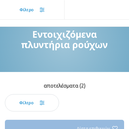
/
Προϊόντα
/
Εντοιχιζόμενα πλυντήρια ρούχων
Φίλτρο
Εντοιχιζόμενα
πλυντήρια ρούχων
αποτελέσματα (2)
Φίλτρο
Λίστα επιθυμιών