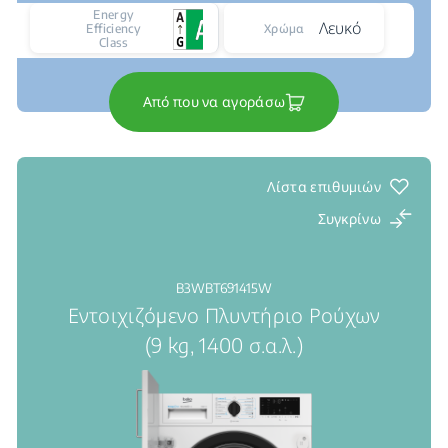
Energy
Λευκό
Efficiency
Χρώμα
Class
Από που να αγοράσω
Λίστα επιθυμιών
Συγκρίνω
B3WBT691415W
Εντοιχιζόμενο Πλυντήριο Ρούχων
(9 kg, 1400 σ.α.λ.)