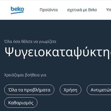
Main content starts here
Προϊόντα
σχετικά με Beko
Υπ
Main content starts here
Όλα όσα θέλετε να γνωρίζετε
Ψυγειοκαταψύκτη
Χρειάζομαι βοήθεια για
Όλα τα προβλήματα
Χρήση
Αντιμετώ
Καθαρισμός