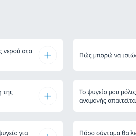
ς νερού στα
Πώς μπορώ να ισιώ
η της
Το ψυγείο μου μόλι
αναμονής απαιτείτα
υγείο για
Πόσο σύντομα θα λε