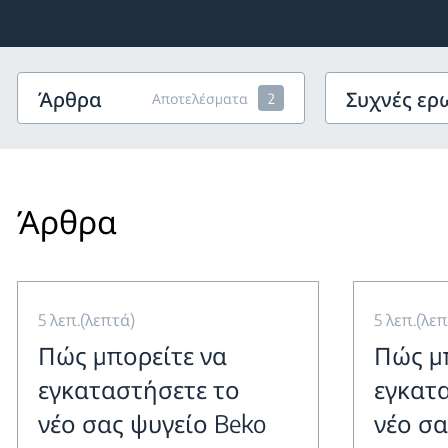
Άρθρα
Συχνές ερ
Αποτελέσματα
2
Άρθρα
5 λεπ.(λεπτά)
5 λεπ.(λε
Πώς μπορείτε να
Πώς μ
εγκαταστήσετε το
εγκατ
νέο σας ψυγείο Beko
νέο σα