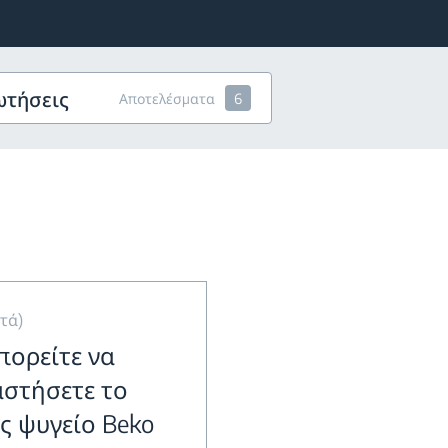
ωτήσεις
Αποτελέσματα
6
πτά)
πορείτε να
αστήσετε το
ς ψυγείο Beko