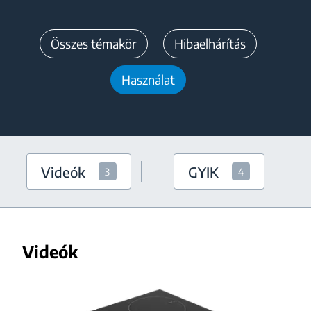
Összes témakör
Hibaelhárítás
Használat
Videók
GYIK
3
4
Videók