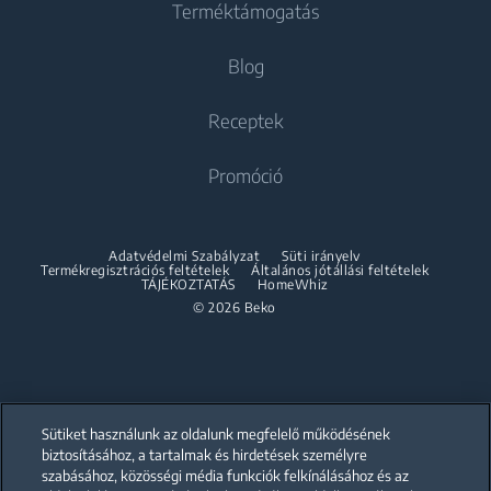
Terméktámogatás
Mosó-szárítógépek
Beépíthető hűtőszekrények
Beépíthető hűtőszekrények
About Beko
Blog
Beépíthető kombinált hűtőszekrények
Szabadonálló mosó-szárítógépek
Beépíthető kombinált hűtőszekrények
Beko Corporate
Szárítógépek
Sütés-Főzés
Receptek
Sütés-Főzés
Beko Professional
Beépíthető sütők
Szárítógépek
Promóció
Szabadonálló tűzhelyek
Partnerships
Beépíthető mikrohullámú sütők
Accessories
Beépíthető sütők
Beépíthető főzőlapok
Összeépítő keret
Adatvédelmi Szabályzat
Süti irányelv
Beépíthető mikrohullámú sütők
Termékregisztrációs feltételek
Általános jótállási feltételek
Beépíthető páraelszívók
TÁJÉKOZTATÁS
HomeWhiz
Beépíthető főzőlapok
© 2026 Beko
Beépíthető sütő és főzőlap szett
Beépíthető páraelszívók
Mosogatás
Beépíthető sütő és főzőlap szett
Beépíthető mosogatógépek
Mosogatás
Sütiket használunk az oldalunk megfelelő működésének
biztosításához, a tartalmak és hirdetések személyre
szabásához, közösségi média funkciók felkínálásához és az
Szabadonálló mosogatógépek