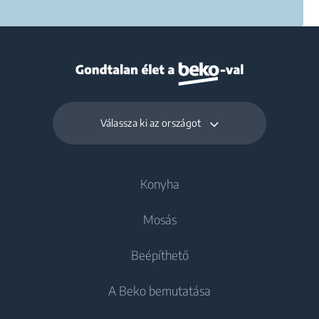
Válassza ki az országot
Konyha
Mosás
Hűtés
Beépíthető
Hűtőszekrények
Mosógépek
A Beko bemutatása
Fagyasztók
Szabadonálló mosógépek
Hűtés
Kombinált hűtőszekrények