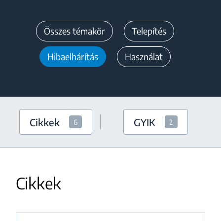
Összes témakör
Telepítés
Hibaelhárítás
Használat
Cikkek
GYIK
6
2
Cikkek