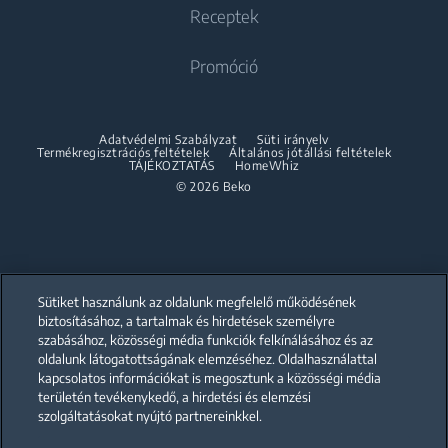
Szárítógépek
Sütés-Főzés
Receptek
Sütés-Főzés
Beko Professional
Beépíthető sütők
Szárítógépek
Promóció
Szabadonálló tűzhelyek
Partnerships
Beépíthető mikrohullámú sütők
Accessories
Beépíthető sütők
Beépíthető főzőlapok
Összeépítő keret
Adatvédelmi Szabályzat
Süti irányelv
Beépíthető mikrohullámú sütők
Termékregisztrációs feltételek
Általános jótállási feltételek
Beépíthető páraelszívók
TÁJÉKOZTATÁS
HomeWhiz
Beépíthető főzőlapok
© 2026 Beko
Beépíthető sütő és főzőlap szett
Beépíthető páraelszívók
Mosogatás
Beépíthető sütő és főzőlap szett
Beépíthető mosogatógépek
Mosogatás
Sütiket használunk az oldalunk megfelelő működésének
biztosításához, a tartalmak és hirdetések személyre
szabásához, közösségi média funkciók felkínálásához és az
Szabadonálló mosogatógépek
oldalunk látogatottságának elemzéséhez. Oldalhasználattal
Our parent company, Beko has 55,000 employees throughout the world
with its global operations through its subsidiaries in 57 countries and 45
kapcsolatos információkat is megosztunk a közösségi média
Beépíthető mosogatógépek
production facilities in 13 countries
területén tevékenykedő, a hirdetési és elemzési
(i.e. Türkiye, UK, Italy, Romania, Slovakia, Poland, South Africa, Russia,
Pakistan, India, Bangladesh, Thailand and China).
szolgáltatásokat nyújtó partnereinkkel.