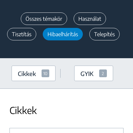
Összes témakör
Használat
Tisztítás
Hibaelhárítás
Telepítés
Cikkek
GYIK
10
2
Cikkek