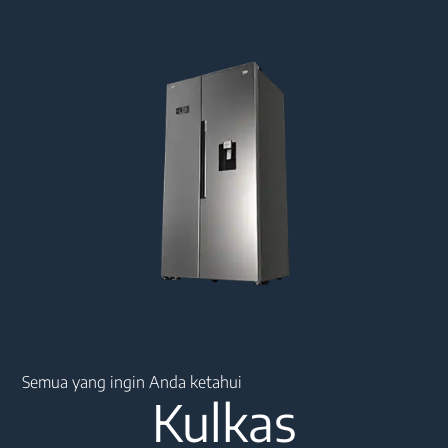
Main content starts here
Semua yang ingin Anda ketahui
Kulkas