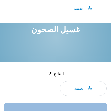
/
بيكو العراق - المنتجات
/
تصفيه
غسيل الصحون
النتائج (2)
تصفيه