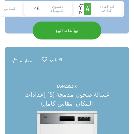
فئة كفاءة
مستوى
46 dBA
المقاس
الطاقة
الضوضاء
نقاط البيع
الاماني
مقارنه
DSN28521X
غسالة صحون مدمجة (15 إعدادات
المكان, مقاس كامل)