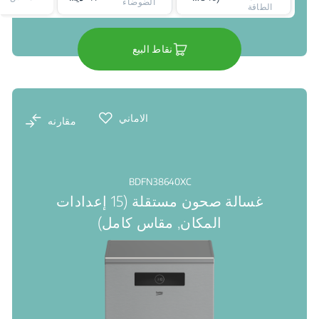
الضوضاء
الطاقة
نقاط البيع
الاماني
مقارنه
BDFN38640XC
غسالة صحون مستقلة (15 إعدادات
المكان, مقاس كامل)