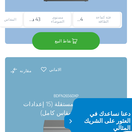
فئة كفاءة
مستوى
4*
43 ديسيبل
المقاس
الطاقة
الضوضاء
نقاط البيع
الاماني
مقارنه
BDFN26560XP
غسالة صحون مستقلة (15 إعدادات
المكان, مقاس كامل)
دعنا نساعدك في
العثور على الشريك
المثالي