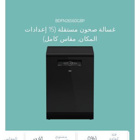
BDFN26560GBP
غسالة صحون مستقلة (15 إعدادات
المكان, مقاس كامل)
فئة
مستوى
A+++ (-30%)
41 ديسيبل
كفاءة
المقاس