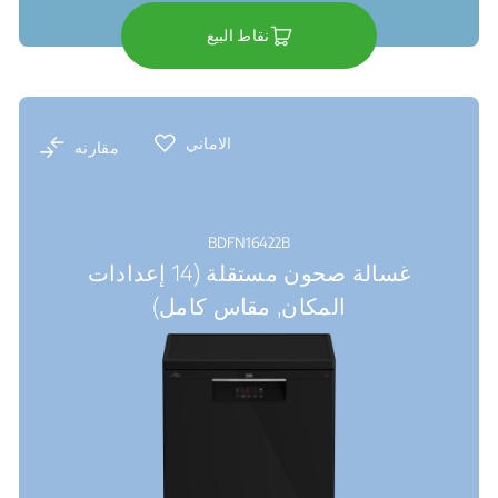
نقاط البيع
الاماني
مقارنه
BDFN16422B
غسالة صحون مستقلة (14 إعدادات
المكان, مقاس كامل)