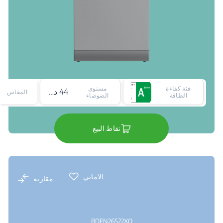
فئة كفاءة
مستوى
44 ديسيبل
المقاس
الطاقة
الضوضاء
نقاط البيع
الاماني
مقارنه
BDFN26522XQ