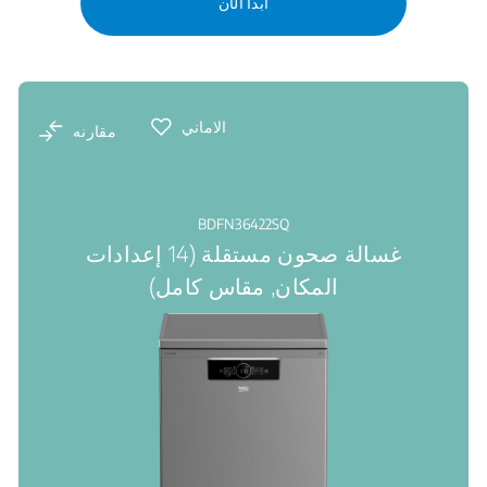
ابدأ الآن
الاماني
مقارنه
BDFN36422SQ
غسالة صحون مستقلة (14 إعدادات
المكان, مقاس كامل)