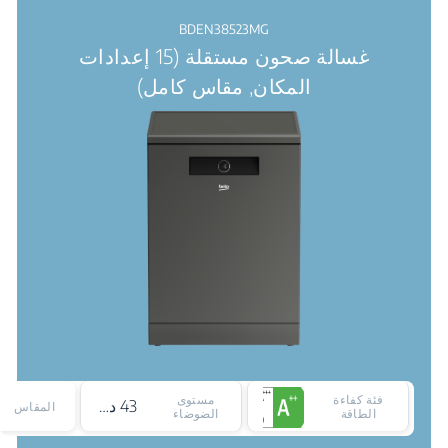
BDEN38523MG
غسالة صحون مستقلة (15 إعدادات
المكان, مقاس كامل)
فئة كفاءة
مستوى
43 ديسيبل
المقاس
الطاقة
الضوضاء