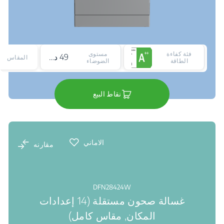
فئة كفاءة
مستوى
49 ديسيبل
المقاس
الطاقة
الضوضاء
نقاط البيع
الاماني
مقارنه
DFN28424W
غسالة صحون مستقلة (14 إعدادات
المكان, مقاس كامل)