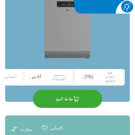
فئة
مستوى
A+++ (-30%)
41 ديسيبل
كفاءة
المقاس
الضوضاء
الطاقة
نقاط البيع
الاماني
مقارنه