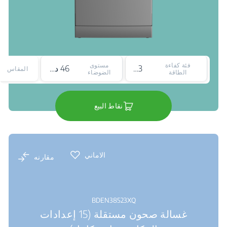
فئة كفاءة
مستوى
3*
46 ديسيبل
المقاس
الطاقة
الضوضاء
نقاط البيع
الاماني
مقارنه
BDEN38523XQ
غسالة صحون مستقلة (15 إعدادات