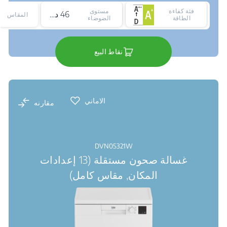
فئة كفاءة
مستوى
46 ديسيبل
المقاس
الطاقة
الضوضاء
نقاط البيع
الاماني
مقارنه
DVN05321W
غسالة صحون مستقلة (13 إعدادات
المكان, مقاس كامل)