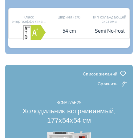
Класс
Ширина (см)
Тип охлаждающей
энергоэффектив...
системы
54 cm
Semi No-frost
Где купить
Полки из высокопрочного стекла
HygieneShield: UV Light for Superior Cleanliness
SolarFresh Chest Freezer: Energy-Saving Cold
Storage
Список желаний
Сравнить
BCNA275E2S
Холодильник встраиваемый,
177x54x54 cм