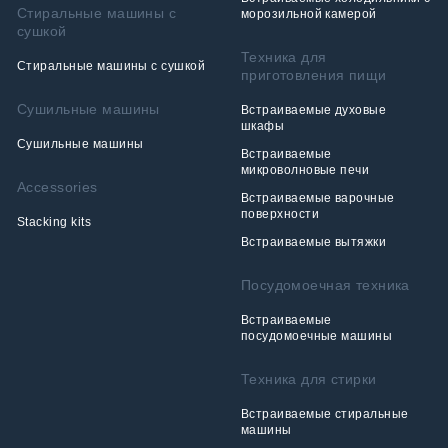
Стиральные машины с
морозильной камерой
сушкой
Техника для
Стиральные машины с сушкой
приготовления пищи
Сушильные машины
Встраиваемые духовые
шкафы
Сушильные машины
Встраиваемые
микроволновые печи
Accessories
Встраиваемые варочные
поверхности
Stacking kits
Встраиваемые вытяжки
Посудомоечная техника
Встраиваемые
посудомоечные машины
Техника для стирки
Встраиваемые стиральные
машины