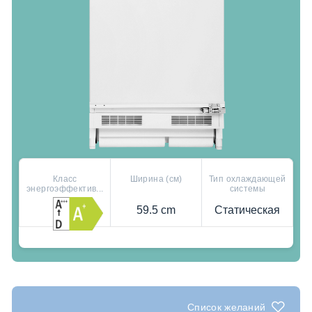
Класс
Ширина (см)
Тип охлаждающей
энергоэффектив...
системы
59.5 cm
Статическая
Где купить
Полки из высокопрочного стекла
HygieneShield: UV Light for Superior Cleanliness
SolarFresh Chest Freezer: Energy-Saving Cold
Storage
Список желаний