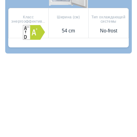
Класс
Ширина (см)
Тип охлаждающей
энергоэффектив...
системы
54 cm
No-frost
Где купить
Полки из высокопрочного стекла
Дополнительная экономия электроэнергии
HygieneShield: UV Light for Superior Cleanliness