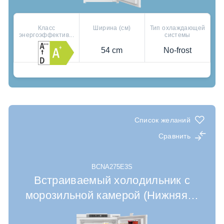
Класс
Ширина (см)
Тип охлаждающей
энергоэффектив...
системы
54 cm
No-frost
Где купить
Сохранение витамина C в овощах и фруктах
Полки из высокопрочного стекла
Дополнительная экономия электроэнергии
Список желаний
Сравнить
BCNA275E3S
Встраиваемый холодильник с
морозильной камерой (Нижняя
…