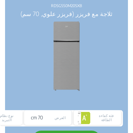
RDSG550M20SXB
ثلاجة مع فريزر (فريزر علوي, 70 سم)
فئة كفاءة
نوع نظام
70 cm
العرض
الطاقة
التبريد