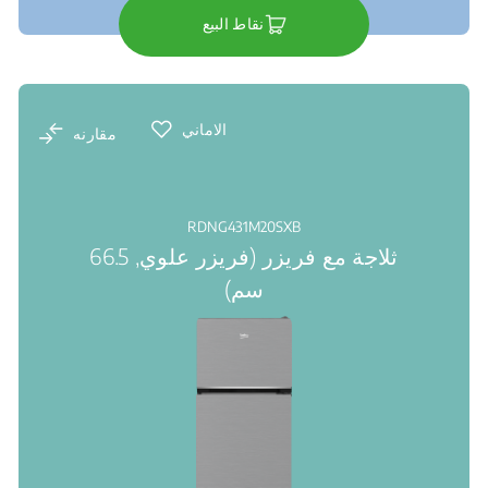
نقاط البيع
الاماني
مقارنه
RDNG431M20SXB
ثلاجة مع فريزر (فريزر علوي, 66.5
سم)