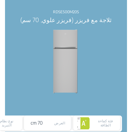
RDSE500M20S
ثلاجة مع فريزر (فريزر علوي, 70 سم)
فئة كفاءة
نوع نظام
70 cm
العرض
الطاقة
التبريد