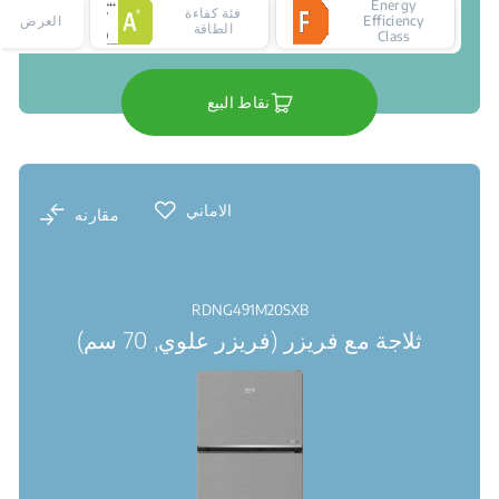
Energy
فئة كفاءة
Efficiency
العرض
الطاقة
Class
نقاط البيع
الاماني
مقارنه
RDNG491M20SXB
ثلاجة مع فريزر (فريزر علوي, 70 سم)