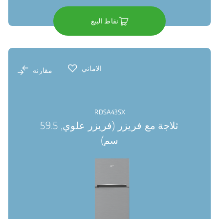
نقاط البيع
الاماني
مقارنه
RDSA43SX
ثلاجة مع فريزر (فريزر علوي, 59.5
سم)