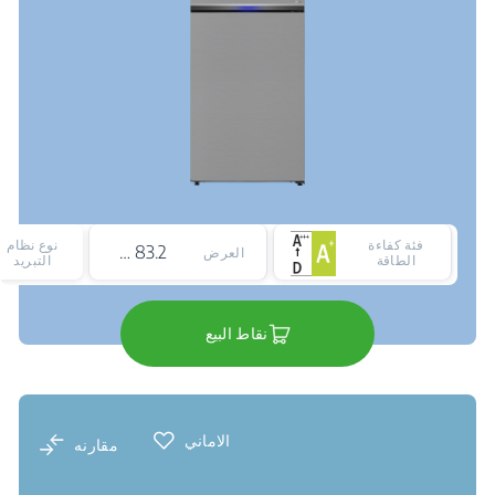
فئة كفاءة
نوع نظام
83.2 cm
العرض
الطاقة
التبريد
نقاط البيع
الاماني
مقارنه