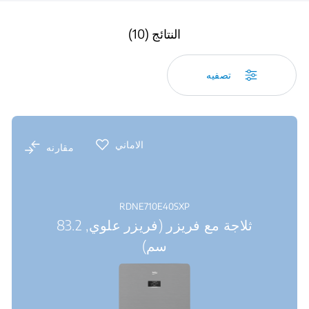
النتائج (10)
تصفيه
الاماني
مقارنه
RDNE710E40SXP
ثلاجة مع فريزر (فريزر علوي, 83.2
سم)