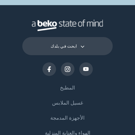
ابحث في بلدك
المطبخ
غسيل الملابس
التبريد
الأجهزة المدمجة
البرادات
غسالات الملابس
الهواء والعناية المنزلية
الثلاجات