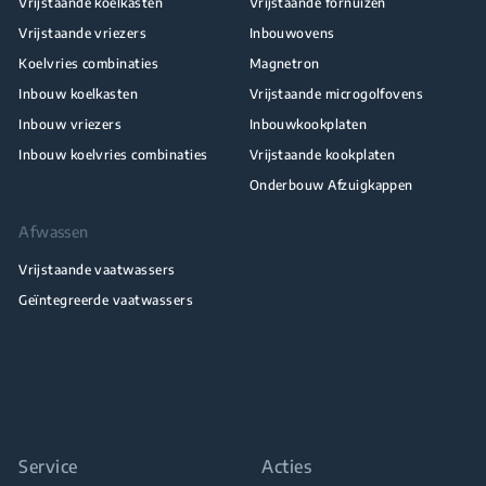
Vrijstaande koelkasten
Vrijstaande fornuizen
Vrijstaande vriezers
Inbouwovens
Koelvries combinaties
Magnetron
Inbouw koelkasten
Vrijstaande microgolfovens
Inbouw vriezers
Inbouwkookplaten
Inbouw koelvries combinaties
Vrijstaande kookplaten
Onderbouw Afzuigkappen
Afwassen
Vrijstaande vaatwassers
Geïntegreerde vaatwassers
Service
Acties