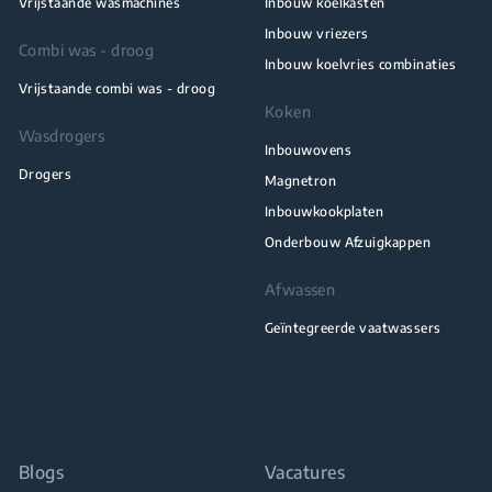
Vrijstaande wasmachines
Inbouw koelkasten
Inbouw vriezers
Combi was - droog
Inbouw koelvries combinaties
Vrijstaande combi was - droog
Koken
Wasdrogers
Inbouwovens
Drogers
Magnetron
Inbouwkookplaten
Onderbouw Afzuigkappen
Afwassen
Geïntegreerde vaatwassers
Blogs
Vacatures