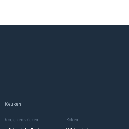
Keuken
Koelen en vriezen
Koken