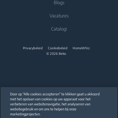
Koken
Blogs
Beko Corporate
Inbouwovens
Vrijstaande fornuizen
Vacatures
Magnetron
Inbouwovens
Catalogi
Inbouwkookplaten
Magnetron
Onderbouw Afzuigkappen
Vrijstaande microgolfovens
Privacybeleid
Cookiebeleid
HomeWhiz
Afwassen
Inbouwkookplaten
© 2026 Beko
Geïntegreerde vaatwassers
Vrijstaande kookplaten
Onderbouw Afzuigkappen
Afwassen
Door op “Alle cookies accepteren” te klikken gaat u akkoord
Vrijstaande vaatwassers
met het opslaan van cookies op uw apparaat voor het
Our parent company, Beko has 55,000 employees throughout the world
with its global operations through its subsidiaries in 57 countries and 45
verbeteren van websitenavigatie, het analyseren van
Geïntegreerde vaatwassers
production facilities in 13 countries
websitegebruik en om ons te helpen bij onze
(i.e. Türkiye, UK, Italy, Romania, Slovakia, Poland, South Africa, Russia,
Pakistan, India, Bangladesh, Thailand and China).
marketingprojecten.