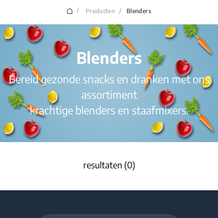
/
Producten
/
Blenders
Blenders
Bereid gezonde snacks en dranken met ons
assortiment
krachtige blenders en staafmixers.
resultaten (0)