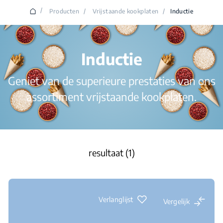
/
Producten
/
Vrijstaande kookplaten
/
Inductie
Inductie
Geniet van de superieure prestaties van ons
assortiment vrijstaande kookplaten.
resultaat (1)
Verlanglijst
Vergelijk