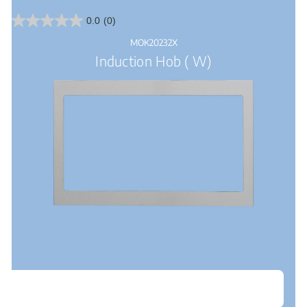
0.0
(0)
0.0
van
MOK20232X
de
Induction Hob ( W)
5
sterren.