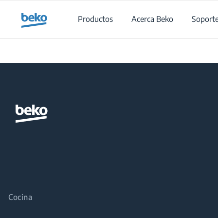
Main content starts here
Productos
Acerca Beko
Soport
Cocina