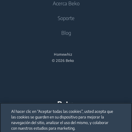
Cocción
Acerca Beko
Secadoras
Hornos
Aspiradores
Cocinas de libre instalación
Soporte
Microondas integrables
Secadoras
Aspiradores de trineo
Hornos
Placas
Planchas
Acerca Beko Acerca Beko
Blog
Microondas integrables
Campanas integrables
Beko Corporate
Planchas de vapor
Placas
partnerships
Homewhiz
Campanas integrables
© 2026 Beko
Lavavajillas
Lavavajillas de libre instalación
Pequeños Electrodomésticos
Hervidores de agua
Al hacer clic en “Aceptar todas las cookies”, usted acepta que
Our parent company, Beko has 55,000 employees throughout the world
with its global operations through its subsidiaries in 57 countries and 45
las cookies se guarden en su dispositivo para mejorar la
production facilities in 13 countries
Picadoras y mezcladoras
navegación del sitio, analizar el uso del mismo, y colaborar
(i.e. Türkiye, UK, Italy, Romania, Slovakia, Poland, South Africa, Russia,
Pakistan, India, Bangladesh, Thailand and China).
con nuestros estudios para marketing.