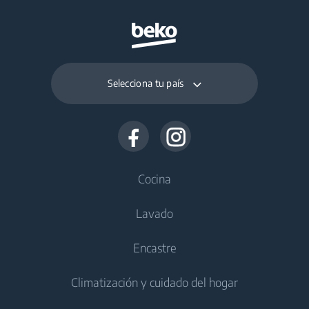
Selecciona tu país
Cocina
Lavado
Frío
Encastre
Congeladores
Lavadoras
Climatización y cuidado del hogar
Frigoríficos y congeladores
Lavadoras de libre instalación
Cocción