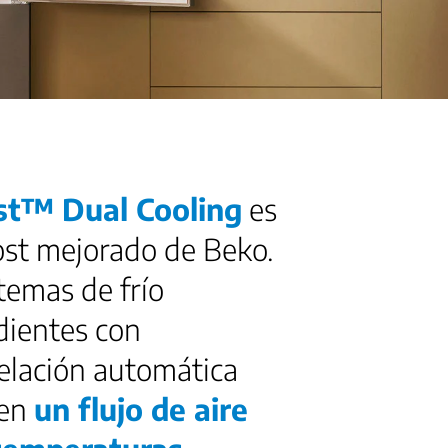
Tecnología Dual Cooling
st™ Dual Cooling
es
ost mejorado de Beko.
stemas de frío
dientes con
lación automática
nen
un flujo de aire