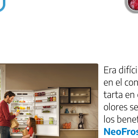
Era difíc
en el co
tarta en 
olores s
los bene
NeoFro