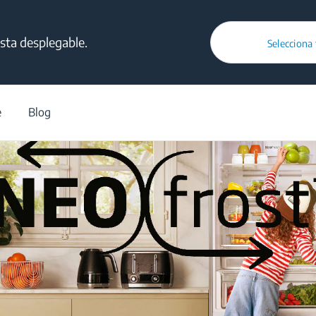
lista desplegable.
Selecciona
/
NeoFrost™
e
Blog