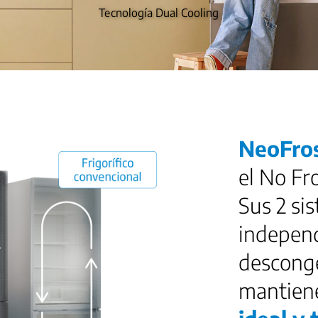
NeoFro
el No Fr
Sus 2 si
indepen
desconge
mantie