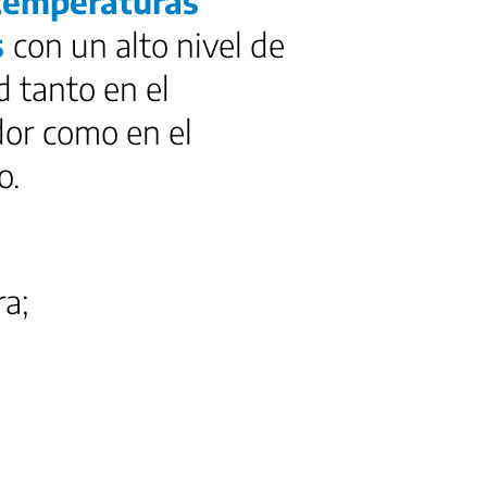
 temperaturas
s
con un alto nivel de
 tanto en el
or como en el
o.
ra;