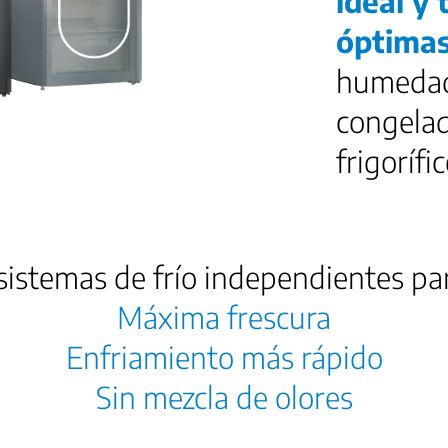
ideal y
óptima
humedad
congelad
frigorífic
sistemas de frío independientes pa
Máxima frescura
Enfriamiento más rápido
Sin mezcla de olores