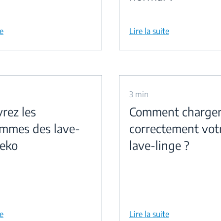
te
Lire la suite
3 min
rez les
Comment charge
mmes des lave-
correctement vot
Beko
lave-linge ?
te
Lire la suite