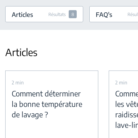
Articles
FAQ's
Résultats
8
Résul
Articles
2 min
2 min
Comment déterminer
Commen
la bonne température
les vê
de lavage ?
raidiss
lave-li