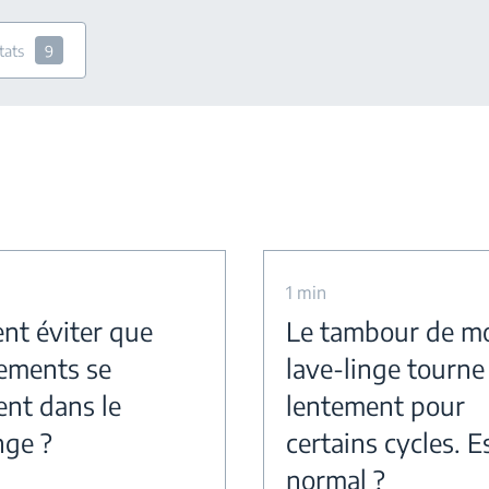
tats
9
1 min
t éviter que
Le tambour de m
tements se
lave-linge tourne
ent dans le
lentement pour
nge ?
certains cycles. E
normal ?