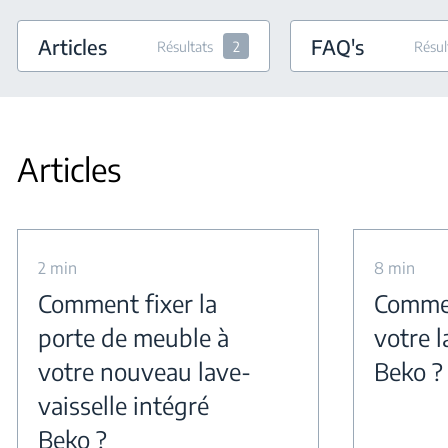
Articles
FAQ's
Résultats
2
Résul
Articles
2 min
8 min
Comment fixer la
Commen
porte de meuble à
votre l
votre nouveau lave-
Beko ?
vaisselle intégré
Beko ?