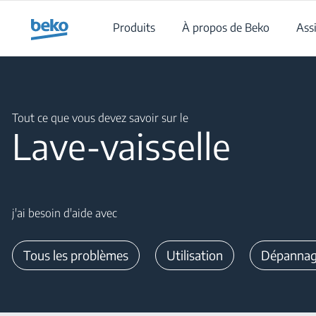
Main content starts here
Produits
À propos de Beko
Ass
Main content starts here
Tout ce que vous devez savoir sur le
Lave-vaisselle
j'ai besoin d'aide avec
Tous les problèmes
Utilisation
Dépanna