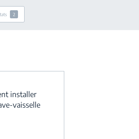
tats
2
t installer
ave-vaisselle