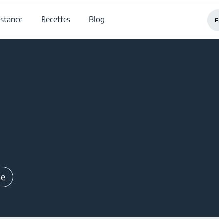
istance
Recettes
Blog
F
ge