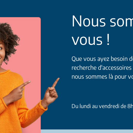
Nous som
vous !
Que vous ayez besoin de 
recherche d'accessoires
nous sommes là pour v
Du lundi au vendredi de 8