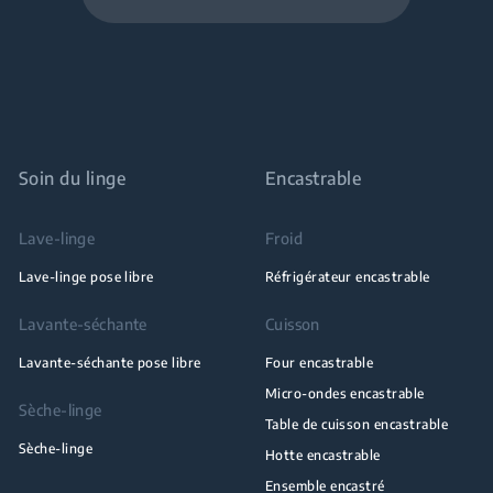
Soin du linge
Encastrable
Lave-linge
Froid
Lave-linge pose libre
Réfrigérateur encastrable
Lavante-séchante
Cuisson
Lavante-séchante pose libre
Four encastrable
Micro-ondes encastrable
Sèche-linge
Table de cuisson encastrable
Sèche-linge
Hotte encastrable
Ensemble encastré