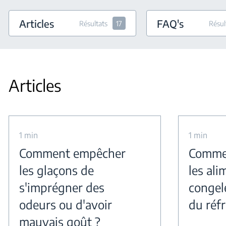
Articles
FAQ's
Résultats
17
Résul
Articles
1 min
1 min
Comment empêcher
Comme
les glaçons de
les ali
s'imprégner des
congele
odeurs ou d'avoir
du réfr
mauvais goût ?