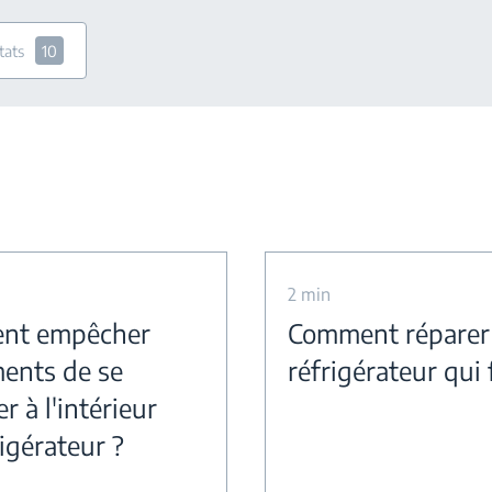
tats
10
2 min
nt empêcher
Comment réparer
ments de se
réfrigérateur qui 
r à l'intérieur
igérateur ?