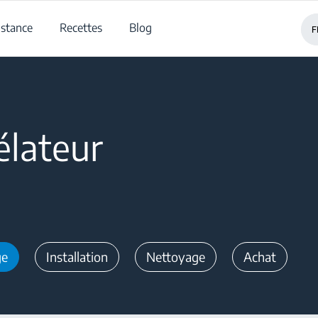
istance
Recettes
Blog
F
élateur
ge
Installation
Nettoyage
Achat