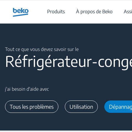
Main content starts here
Produits
À propos de Beko
Ass
Main content starts here
Tout ce que vous devez savoir sur le
Réfrigérateur-cong
j'ai besoin d'aide avec
Tous les problèmes
Utilisation
Dépanna