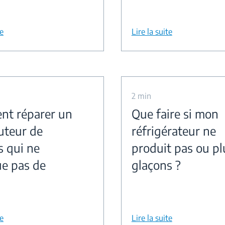
te
Lire la suite
2 min
t réparer un
Que faire si mon
buteur de
réfrigérateur ne
s qui ne
produit pas ou pl
ue pas de
glaçons ?
te
Lire la suite