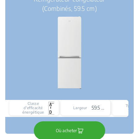
(Combinés, 59.5 cm)
Classe
Type d
59.5 cm
d'efficacité
Largeur
froid
énergétique
Où acheter