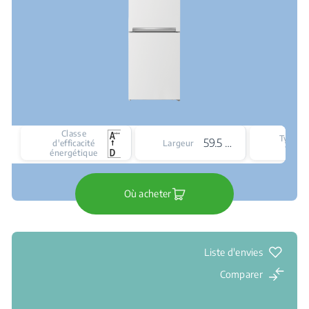
Classe
Type d
59.5 cm
d'efficacité
Largeur
froid
énergétique
Où acheter
Liste d'envies
Comparer