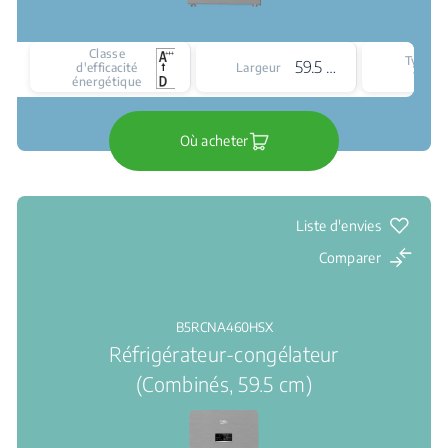
Classe
Type d
59.5 cm
d'efficacité
Largeur
froid
énergétique
Où acheter
Liste d'envies
Comparer
B5RCNA460HSX
Réfrigérateur-congélateur
(Combinés, 59.5 cm)