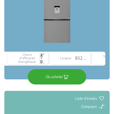
Classe
Type d
83.2 cm
d'efficacité
Largeur
froid
énergétique
Où acheter
Liste d'envies
Comparer