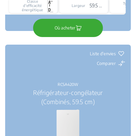
Classe
Type d
59.5 cm
d'efficacité
Largeur
froid
énergétique
Où acheter
Liste d'envies
Comparer
RCSA420W
Réfrigérateur-congélateur
(Combinés, 59.5 cm)