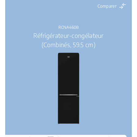
Comparer
RCNA460B
Réfrigérateur-congélateur
(Combinés, 59.5 cm)