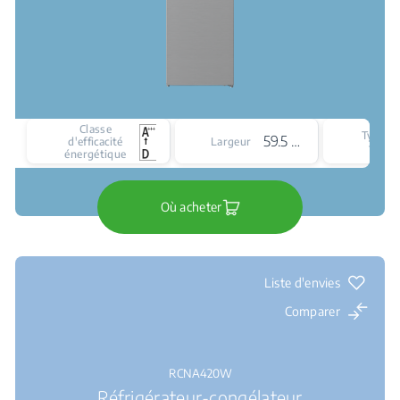
Classe
Type d
59.5 cm
d'efficacité
Largeur
froid
énergétique
Où acheter
Liste d'envies
Comparer
RCNA420W
Réfrigérateur-congélateur