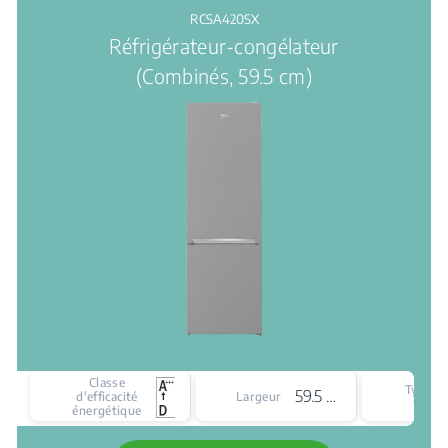
RCSA420SX
Réfrigérateur-congélateur
(Combinés, 59.5 cm)
Classe
Type d
59.5 cm
d'efficacité
Largeur
froid
énergétique