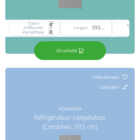
Classe
Type d
59.5 cm
d'efficacité
Largeur
froid
énergétique
Où acheter
Liste d'envies
Comparer
RCNA460SX
Réfrigérateur-congélateur
(Combinés, 59.5 cm)