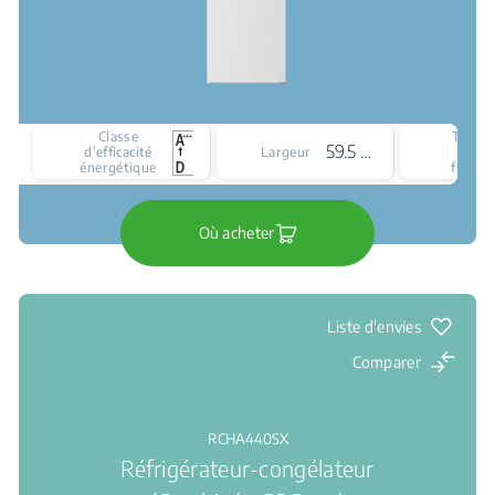
Classe
Type
59.5 cm
d'efficacité
Largeur
de
énergétique
froid
Où acheter
Liste d'envies
Comparer
RCHA440SX
Réfrigérateur-congélateur