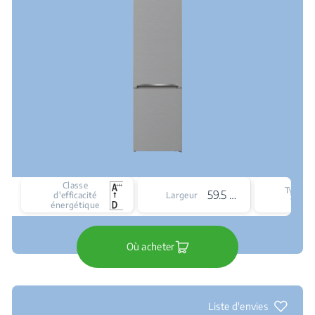
Classe
Type d
59.5 cm
d'efficacité
Largeur
froid
énergétique
Où acheter
Liste d'envies