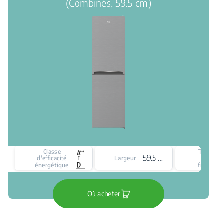
(Combinés, 59.5 cm)
Classe
Type
59.5 cm
d'efficacité
Largeur
de
énergétique
froid
Où acheter