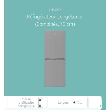
CH510SX
Réfrigérateur-congélateur
(Combinés, 70 cm)
Classe
Type
70 cm
d'efficacité
Largeur
de
énergétique
froid