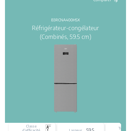
B3RCNA400HSX
Réfrigérateur-congélateur
(Combinés, 59.5 cm)
Classe
Type d
59.5 cm
d'efficacité
Largeur