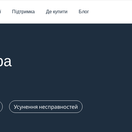
ї
Підтримка
Де купити
Блог
ра
Усунення несправностей