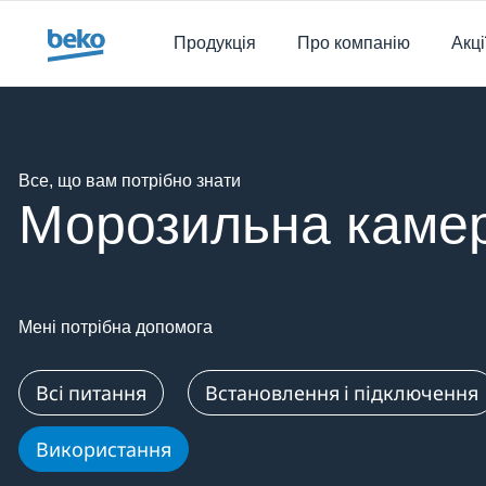
Main content starts here
Продукція
Про компанію
Акці
Main content starts here
Все, що вам потрібно знати
Морозильна каме
Мені потрібна допомога
Всі питання
Встановлення і підключення
Використання