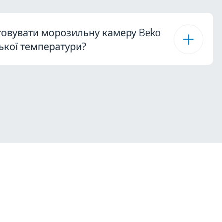
овувати морозильну камеру Beko
зької температури?