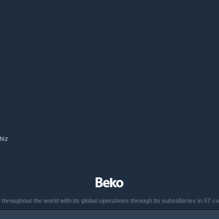
hiz
oughout the world with its global operations through its subsidiaries in 57 coun