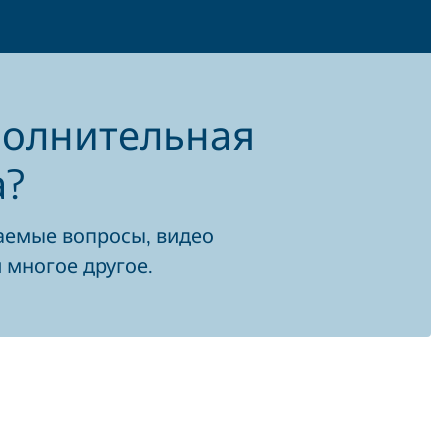
полнительная
а?
аемые вопросы, видео
и многое другое.