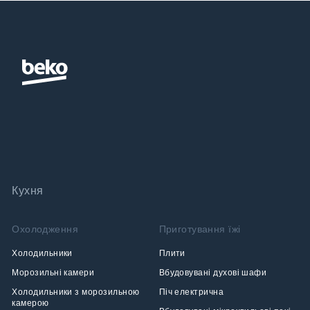
Кухня
Охолодження
Приготування їжі
Холодильники
Плити
Морозильні камери
Вбудовувані духові шафи
Холодильники з морозильною
Піч електрична
камерою