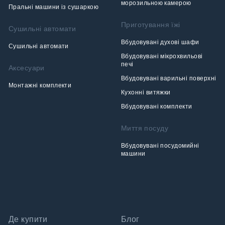
морозильною камерою
Пральні машини із сушаркою
Приготування їжі
Сушильні автомати
Вбудовувані духові шафи
Сушильні автомати
Вбудовувані мікрохвильові
печі
Аксесуари
Вбудовувані варильні поверхні
Монтажні комплекти
Кухонні витяжки
Вбудовувані комплекти
Миття посуду
Вбудовувані посудомийні
машини
Де купити
Блог