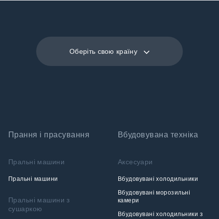
Оберіть свою країну
Прання і прасування
Вбудовувана техніка
Пральні машини
Аксесуари
Пральні машини
Вбудовувані холодильники
Вбудовувані морозильні
Пральні машини з
камери
сушаркою
Вбудовувані холодильники з