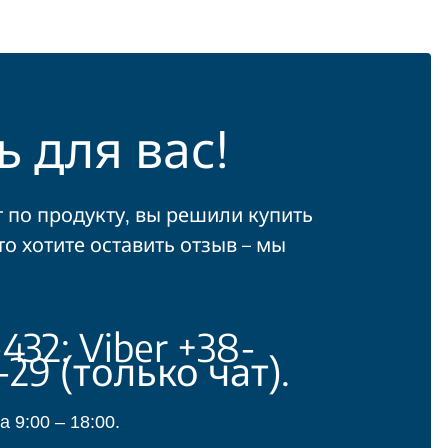
 для вас!
т по продукту, вы решили купить
о хотите оставить отзыв – мы
32; Viber +38-
29 (только чат).
 9:00 – 18:00.