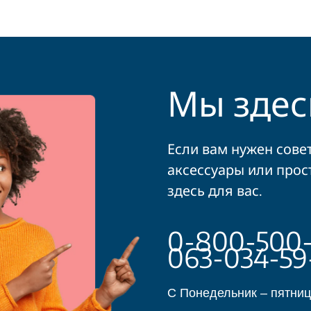
Мы здесь
Если вам нужен сове
аксессуары или прост
здесь для вас.
0-800-500-4
063-034-59-
С Понедельник – пятница