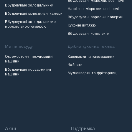
Вбудовувані мікрохвильові печі
Вбудовувані холодильники
Настільні мікрохвильові печі
Вбудовувані морозильні камери
Вбудовувані варильні поверхні
Вбудовувані холодильники з
Кухонні витяжки
морозильною камерою
Вбудовувані комплекти
Миття посуду
Дрібна кухонна техніка
Окремостоячі посудомийні
Кавоварки та кавомашини
машини
Чайники
Вбудовувані посудомийні
Мультиварки та фрітюрниці
машини
Акції
Підтримка