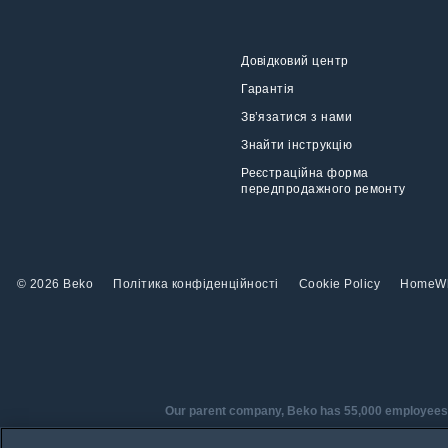
Довідковий центр
Гарантія
Зв’язатися з нами
Знайти інструкцію
Реєстраційна форма
передпродажного ремонту
© 2026 Beko
Політика конфіденційності
Cookie Policy
HomeW
Our parent company, Beko has 55,000 employees thr