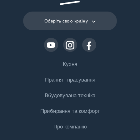
Оберіть свою країну
Кухня
Прання і прасування
Охолодження
Вбудовувана техніка
Холодильники
Пральні машини
Морозильні камери
Прибирання та комфорт
Пральні машини
Аксесуари
Холодильники з морозильною камерою
Про компанію
Пральні машини з сушаркою
Вбудовувані холодильники
Кліматична техніка
Вбудовувані холодильники