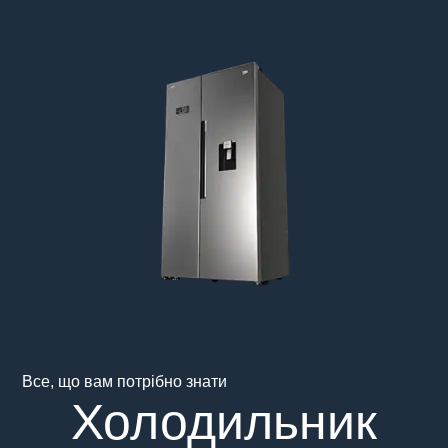
Main content starts here
Все, що вам потрібно знати
Холодильник