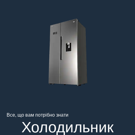
Main content starts here
Все, що вам потрібно знати
Холодильник