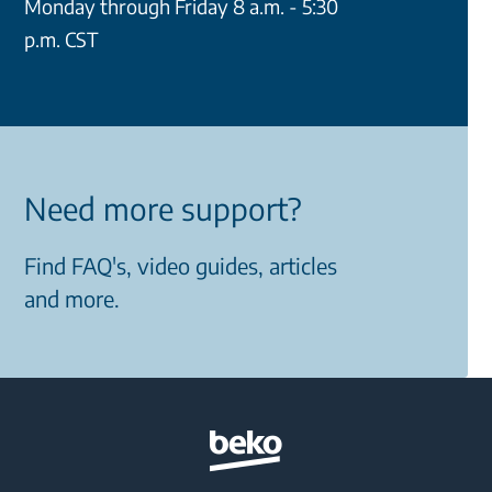
Monday through Friday 8 a.m. - 5:30
p.m. CST
Need more support?
Find FAQ's, video guides, articles
and more.