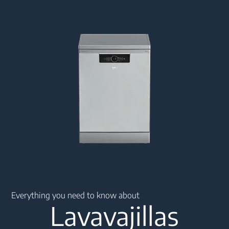
Main content starts here
Everything you need to know about
Lavavajillas