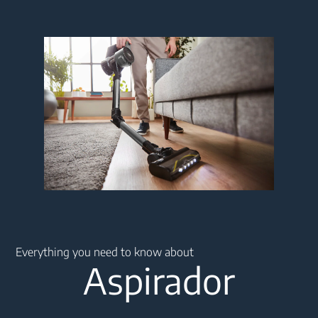
Main content starts here
Everything you need to know about
Aspirador