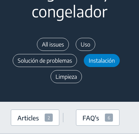
congelador
All issues
Uso
Solución de problemas
Instalación
Limpieza
Articles
FAQ's
2
6