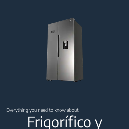
Main content starts here
Everything you need to know about
Frigorífico y