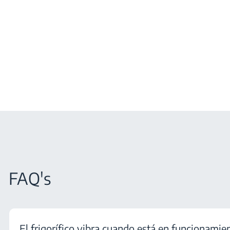
FAQ's
El frigorífico vibra cuando está en funcionami