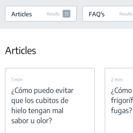
Articles
FAQ's
Results
13
Results
Articles
1 min
2 min
¿Cómo puedo evitar
¿Cómo 
que los cubitos de
frigorí
hielo tengan mal
fugas?
sabor u olor?