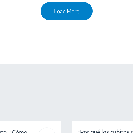
Load More
¿Por qué los cubitos 
ento. ¿Cómo