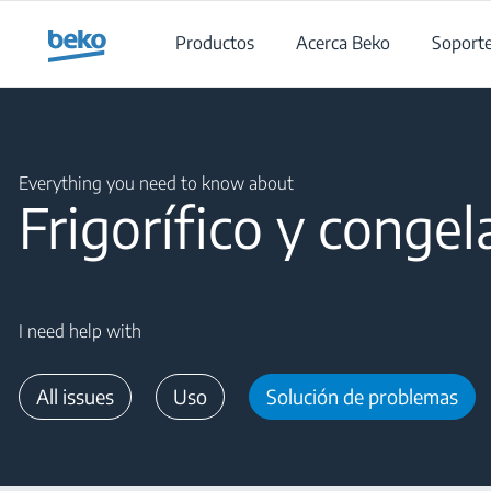
Main content starts here
Productos
Acerca Beko
Soport
Main content starts here
Everything you need to know about
Frigorífico y conge
I need help with
All issues
Uso
Solución de problemas