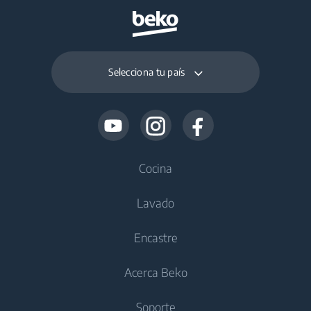
Selecciona tu país
Cocina
Lavado
Frío
Encastre
Frigoríficos y congeladores
Lavadoras
Acerca Beko
Frigoríficos y congeladores integrables
Lavadoras de libre instalación
Frío
Cocción
Soporte
Lavasecadoras