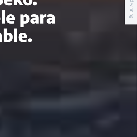
Award winning
le para
ble.