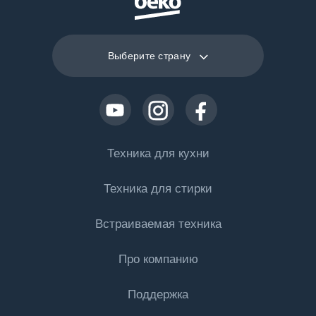
Выберите страну
Техника для кухни
Техника для стирки
Холодильная техника
Встраиваемая техника
Морозильные камеры
Стиральные машины
Холодильники с морозильной камерой
Про компанию
Стиральные машины
Холодильная техника
Встраиваемые холодильники с морозильной камерой
Поддержка
Сушильные машины
Встраиваемые холодильники с морозильной камерой
Техника для приготовления пищи