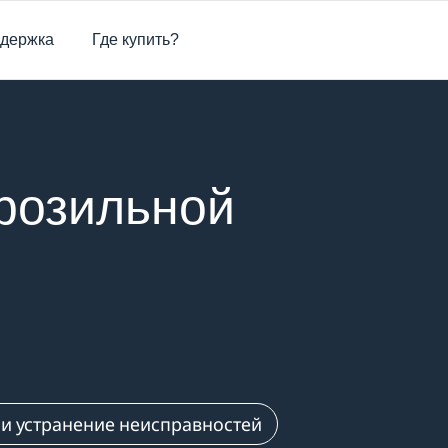
держка
Где купить?
розильной
 и устранение неисправностей