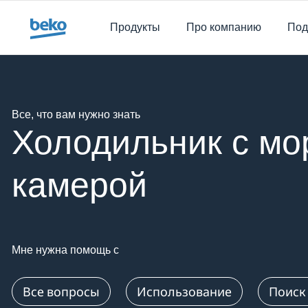
Main content starts here
Продукты
Про компанию
Под
Main content starts here
Все, что вам нужно знать
Холодильник с мо
камерой
Мне нужна помощь с
Все вопросы
Использование
Поиск