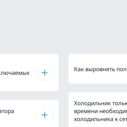
Как выровнять по
дключаемых
Холодильник тольк
атора
времени необходи
холодильника к се