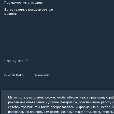
Посудомоечные машины
Встраиваемые посудомоечные
машины
Где купить?
© 2026 Beko
Homewhiz
Мы используем файлы cookie, чтобы обеспечивать правильную раб
рекламные объявления и другие материалы, обеспечивать работу 
сетевой трафик. Мы также предоставляем информацию об использ
Our parent company, Beko has 55,000 employees thr
(i.e. Türkiye, UK, It
партнерам по социальным сетям, рекламе и аналитическим систем