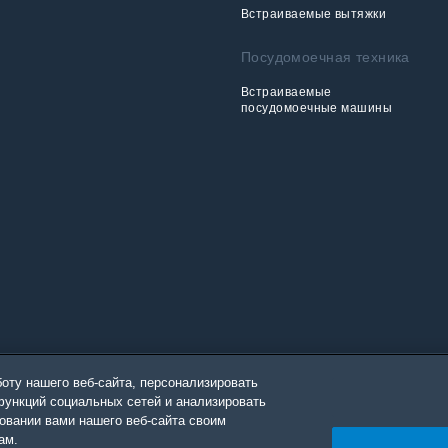
Встраиваемые вытяжки
Посудомоечная техника
Встраиваемые
посудомоечные машины
оту нашего веб-сайта, персонализировать
функций социальных сетей и анализировать
овании вами нашего веб-сайта своим
oughout the world with its global operations through its subsidiaries in 57 coun
aly, Romania, Slovakia, Poland, South Africa, Russia, Pakistan, India, Bangladesh
ам.