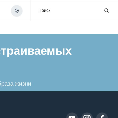
Поиск
страиваемых
браза жизни