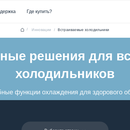
держка
Где купить?
/
Инновации
/
Встраиваемые холодильники
ные решения для в
холодильников
ные функции охлаждения для здорового о