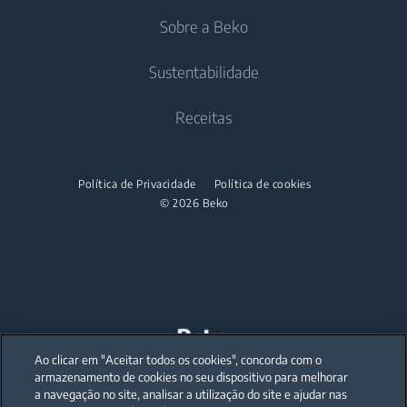
Fogões
Ferros de Engomar
Sobre a Beko
Ar Condicionado
Micro-ondas
Ferros a Vapor
Contacte-nos
Sustentabilidade
Aquecimento de Água
Máquinas de Loiça
Centro de Apoio
Aspiradores
Sobre nós
Receitas
Máquinas de Lavar Loiça
Informação sobre garantia
Beko Corporate
Aspiradores Portáteis
Máquinas de Lavar Loiça de encastrar
Manual do utilizador
Parcerias
Política de Privacidade
Política de cookies
Pequenos Domésticos
© 2026 Beko
Máquinas de café e Chaleiras
Kettles
Liquidificadores
Sanduicheiras e Tostadeiras
Ao clicar em "Aceitar todos os cookies", concorda com o
Our parent company, Beko has 55,000 employees throughout the world
with its global operations through its subsidiaries in 57 countries and 45
armazenamento de cookies no seu dispositivo para melhorar
production facilities in 13 countries
a navegação no site, analisar a utilização do site e ajudar nas
(i.e. Türkiye, UK, Italy, Romania, Slovakia, Poland, South Africa, Russia,