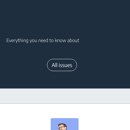
Main content starts here
Everything you need to know about
All issues